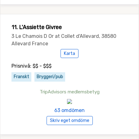
11. L'Assiette Givree
3 Le Chamois D Or at Collet d'Allevard, 38580
Allevard France
Karta
Prisnivå: $$ - $$$
Franskt
Bryggeri/pub
TripAdvisors medlemsbetyg
63 omdömen
Skriv eget omdöme