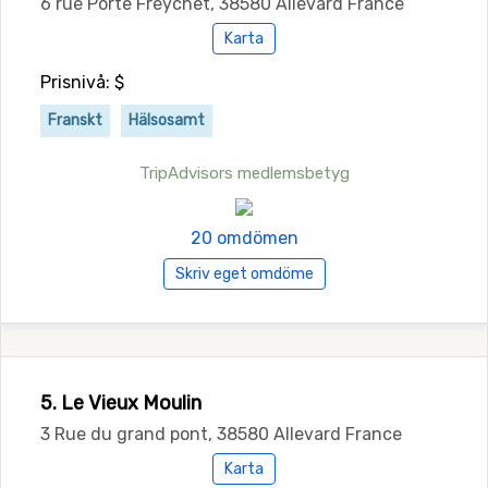
6 rue Porte Freychet, 38580 Allevard France
Karta
Prisnivå: $
Franskt
Hälsosamt
TripAdvisors medlemsbetyg
20 omdömen
Skriv eget omdöme
5. Le Vieux Moulin
3 Rue du grand pont, 38580 Allevard France
Karta