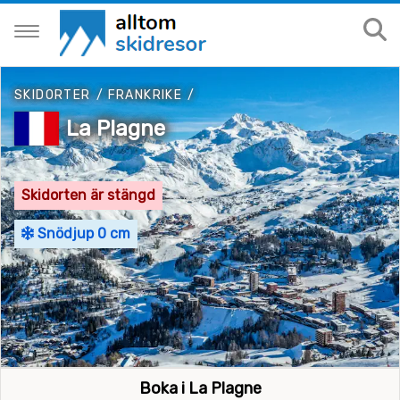
SKIDORTER
/
FRANKRIKE
/
La Plagne
Skidorten är stängd
Snödjup 0 cm
Boka i La Plagne