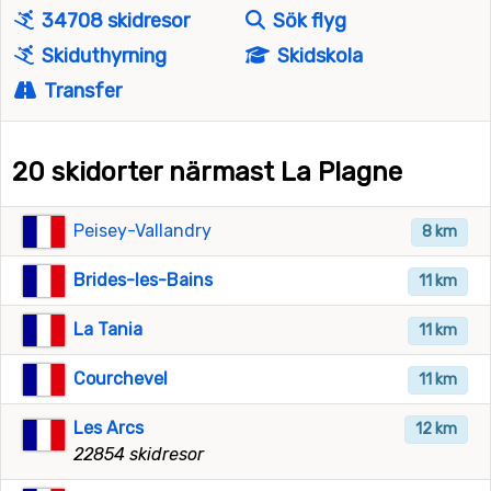
34708 skidresor
Sök flyg
Skiduthyrning
Skidskola
Transfer
20 skidorter närmast La Plagne
Peisey-Vallandry
8 km
Brides-les-Bains
11 km
La Tania
11 km
Courchevel
11 km
Les Arcs
12 km
22854 skidresor