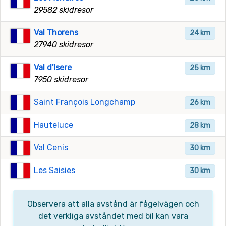
29582 skidresor
Val Thorens
24 km
27940 skidresor
Val d'Isere
25 km
7950 skidresor
Saint François Longchamp
26 km
Hauteluce
28 km
Val Cenis
30 km
Les Saisies
30 km
Observera att alla avstånd är fågelvägen och
det verkliga avståndet med bil kan vara