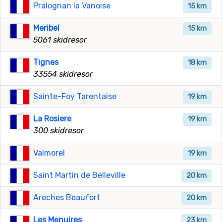
Pralognan la Vanoise
15 km
Meribel
15 km
5061 skidresor
Tignes
18 km
33554 skidresor
Sainte-Foy Tarentaise
19 km
La Rosiere
19 km
300 skidresor
Valmorel
19 km
Saint Martin de Belleville
20 km
Areches Beaufort
20 km
Les Menuires
23 km