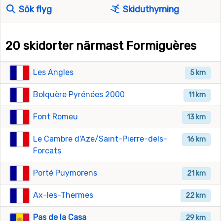
Sök flyg
Skiduthyrning
20 skidorter närmast Formiguères
Les Angles
5 km
Bolquère Pyrénées 2000
11 km
Font Romeu
13 km
Le Cambre d'Aze/Saint-Pierre-dels-
16 km
Forcats
Porté Puymorens
21 km
Ax-les-Thermes
22 km
Pas de la Casa
29 km