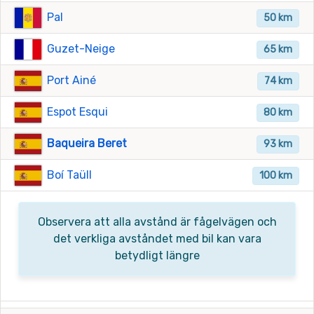
Pal
50 km
Guzet-Neige
65 km
Port Ainé
74 km
Espot Esqui
80 km
Baqueira Beret
93 km
Boí Taüll
100 km
Observera att alla avstånd är fågelvägen och
det verkliga avståndet med bil kan vara
betydligt längre