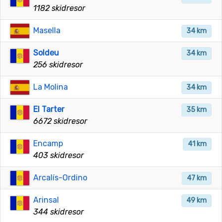
1182 skidresor
Masella
34 km
Soldeu
34 km
256 skidresor
La Molina
34 km
El Tarter
35 km
6672 skidresor
Encamp
41 km
403 skidresor
Arcalís-Ordino
47 km
Arinsal
49 km
344 skidresor