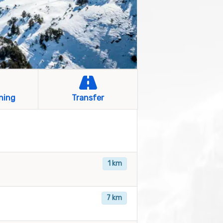
ning
Transfer
1 km
7 km