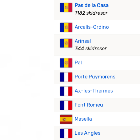
Pas de la Casa
1182 skidresor
Arcalís-Ordino
Arinsal
344 skidresor
Pal
Porté Puymorens
Ax-les-Thermes
Font Romeu
Masella
Les Angles