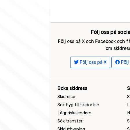
Följ oss på soci
Följ oss på X och Facebook och få
om skidreso
Följ oss på X
Följ
Boka skidresa
S
Skidresor
S
Sök flyg till skidorten
L
Lågpriskalendern
N
Sök transfer
S
Skiduthyrning
S