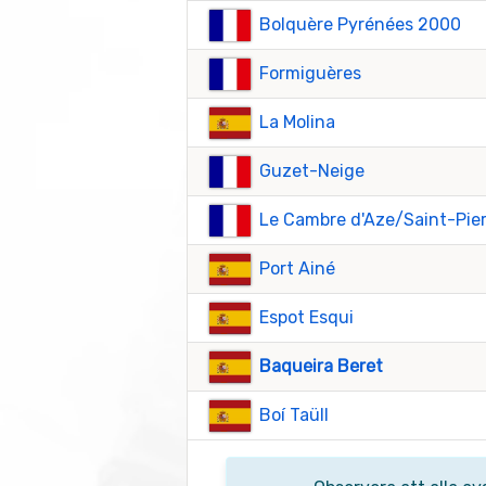
Bolquère Pyrénées 2000
Formiguères
La Molina
Guzet-Neige
Le Cambre d'Aze/Saint-Pier
Port Ainé
Espot Esqui
Baqueira Beret
Boí Taüll