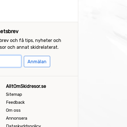
etsbrev
sbrev och få tips, nyheter och
or och annat skidrelaterat.
Anmälan
AlltOmSkidresor.se
Sitemap
Feedback
Om oss
Annonsera
Dataskyddspolicy