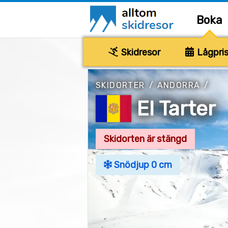
Boka
Skidresor
Lågpris
SKIDORTER
/
ANDORRA
/
El Tarter
Skidorten är stängd
Snödjup 0 cm