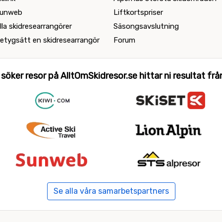
unweb
Liftkortspriser
lla skidresearrangörer
Säsongsavslutning
etygsätt en skidresearrangör
Forum
 söker resor på AlltOmSkidresor.se hittar ni resultat från 
Se alla våra samarbetspartners