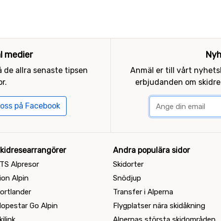
al medier
Nyh
 de allra senaste tipsen
Anmäl er till vårt nyhet
r.
erbjudanden om skidres
 oss på Facebook
kidresearrangörer
Andra populära sidor
TS Alpresor
Skidorter
ion Alpin
Snödjup
ortlander
Transfer i Alperna
lopestar Go Alpin
Flygplatser nära skidåkning
kilink
Alpernas största skidområden