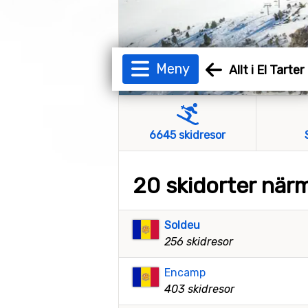
Meny
Allt i El Tarter
6645 skidresor
20 skidorter närm
Soldeu
256 skidresor
Encamp
403 skidresor