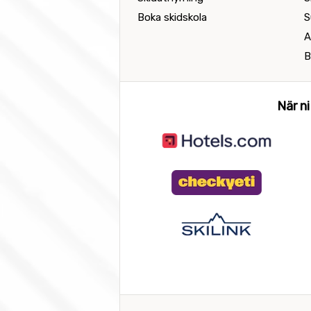
Boka skidskola
S
A
B
När ni