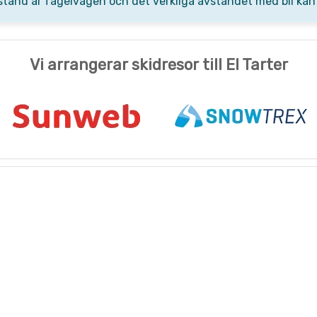
stånd är fågelvägen och det verkliga avståndet med bil kan
Vi arrangerar skidresor till El Tarter