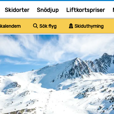
Skidorter
Snödjup
Liftkortspriser
kalendern
Sök flyg
Skiduthyrning