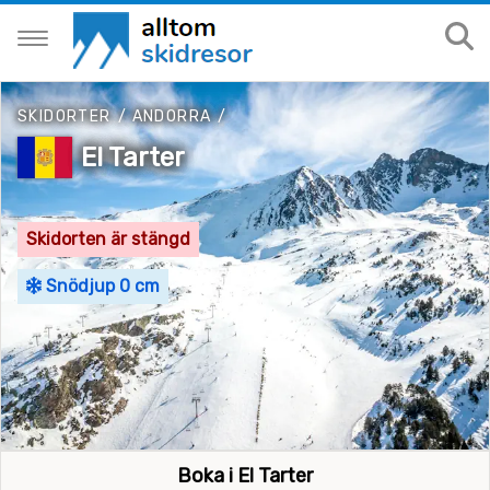
SKIDORTER
/
ANDORRA
/
El Tarter
Skidorten är stängd
Snödjup 0 cm
Boka i El Tarter