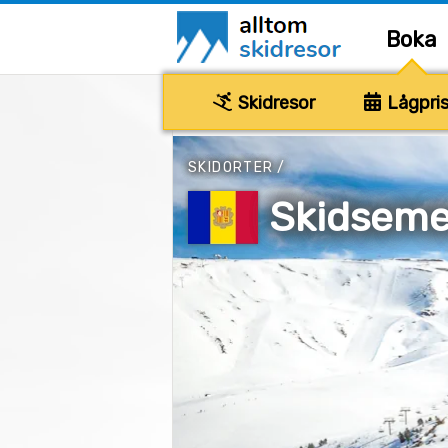
Boka
Skidresor
Lågpris
SKIDORTER
/
Skidsemes