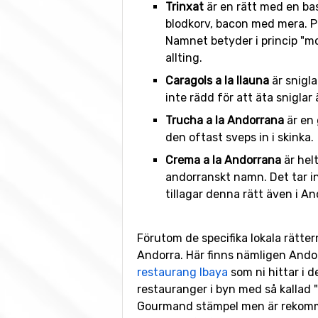
Trinxat
är en rätt med en bas 
blodkorv, bacon med mera. Pr
Namnet betyder i princip "mo
allting.
Caragols a la llauna
är snigla
inte rädd för att äta sniglar 
Trucha a la Andorrana
är en 
den oftast sveps in i skinka.
Crema a la Andorrana
är hel
andorranskt namn. Det tar in
tillagar denna rätt även i An
Förutom de specifika lokala rätter
Andorra. Här finns nämligen Ando
restaurang Ibaya
som ni hittar i 
restauranger i byn med så kallad "
Gourmand stämpel men är rekomme