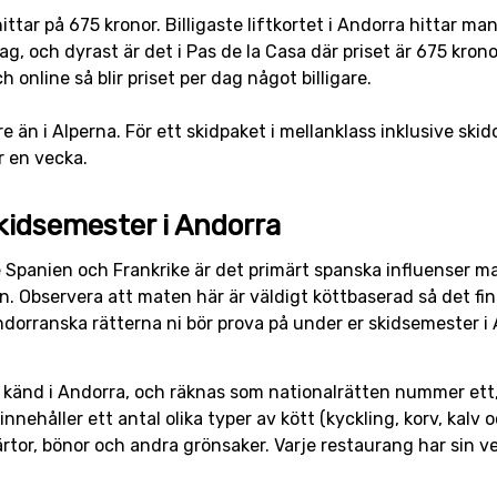
nittar på 675 kronor. Billigaste liftkortet i Andorra hittar m
dag, och dyrast är det i Pas de la Casa där priset är 675 kron
online så blir priset per dag något billigare.
are än i Alperna. För ett skidpaket i mellanklass inklusive sk
r en vecka.
kidsemester i Andorra
 Spanien och Frankrike är det primärt spanska influenser ma
n. Observera att maten här är väldigt köttbaserad så det fin
ndorranska rätterna ni bör prova på under er skidsemester i
t känd i Andorra, och räknas som nationalrätten nummer ett
nnehåller ett antal olika typer av kött (kyckling, korv, kalv o
ärtor, bönor och andra grönsaker. Varje restaurang har sin v