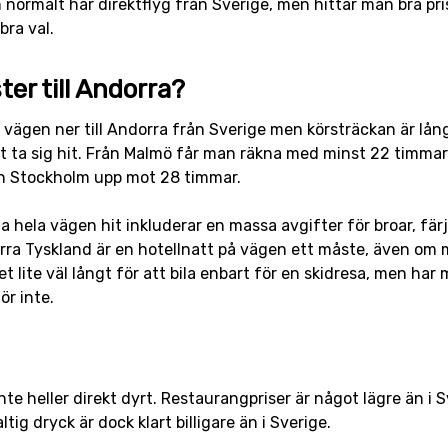
m normalt har direktflyg från Sverige, men hittar man bra p
bra val.
er till Andorra?
ela vägen ner till Andorra från Sverige men körsträckan är 
t ta sig hit. Från Malmö får man räkna med minst 22 timmars
ån Stockholm upp mot 28 timmar.
 hela vägen hit inkluderar en massa avgifter för broar, färj
orra Tyskland är en hotellnatt på vägen ett måste, även om m
et lite väl långt för att bila enbart för en skidresa, men har 
r inte.
nte heller direkt dyrt. Restaurangpriser är något lägre än i 
tig dryck är dock klart billigare än i Sverige.