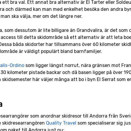
 ett bra val. Ett annat bra alternativ är El Tarter eller Sol
ra och därmed kan man med enkelhet besöka den andra byn än
 man ska välja, mer om det längre ner.
, som dessutom är lite billigare än Grandvalira, är det som
access till detta skidområde så ett alternativ är att leta 
 Dessa båda skidorter har tillsammans över 60 kilometer skid
kidområde är väldigt populärt bland barnfamiljer.
alís-Ordino
som ligger längst norrut, nära gränsen mot Frank
 30 kilometer pistade backar och då basen ligger på över 190
in skidsemester här väljer många att bo i byn El Serrat som
a
esearrangörer som anordnar skidresor till Andorra från Sve
re skidresearrangören
Quality Travel
som specialiserar sig jus
som paket till Andorra just nu: