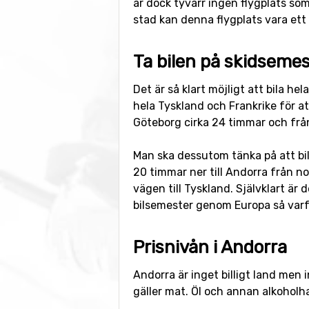
är dock tyvärr ingen flygplats so
stad kan denna flygplats vara ett 
Ta bilen på skidsemest
Det är så klart möjligt att bila h
hela Tyskland och Frankrike för at
Göteborg cirka 24 timmar och fr
Man ska dessutom tänka på att bila
20 timmar ner till Andorra från n
vägen till Tyskland. Självklart är d
bilsemester genom Europa så varfö
Prisnivån i Andorra
Andorra är inget billigt land men i
gäller mat. Öl och annan alkoholhal