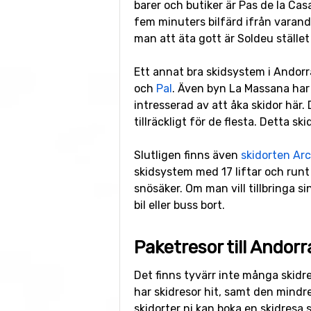
barer och butiker är Pas de la Casa
fem minuters bilfärd ifrån varand
man att äta gott är Soldeu stället
Ett annat bra skidsystem i Andorra
och
Pal
. Även byn La Massana har 
intresserad av att åka skidor här.
tillräckligt för de flesta. Detta s
Slutligen finns även
skidorten Arc
skidsystem med 17 liftar och runt
snösäker. Om man vill tillbringa s
bil eller buss bort.
Paketresor till Andorr
Det finns tyvärr inte många skidr
har skidresor hit, samt den mind
skidorter ni kan boka en skidresa 