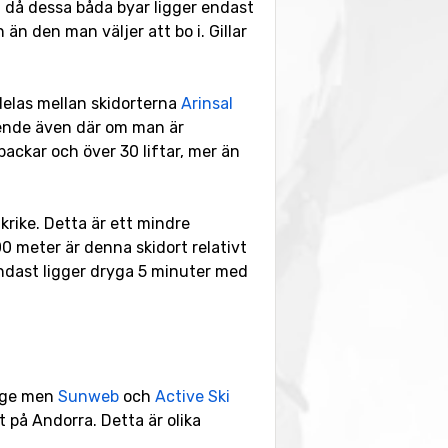
deu då dessa båda byar ligger endast
 den man väljer att bo i. Gillar
 delas mellan skidorterna
Arinsal
boende även där om man är
backar och över 30 liftar, mer än
rike. Detta är ett mindre
0 meter är denna skidort relativt
 endast ligger dryga 5 minuter med
rige men
Sunweb
och
Active Ski
t på Andorra. Detta är olika