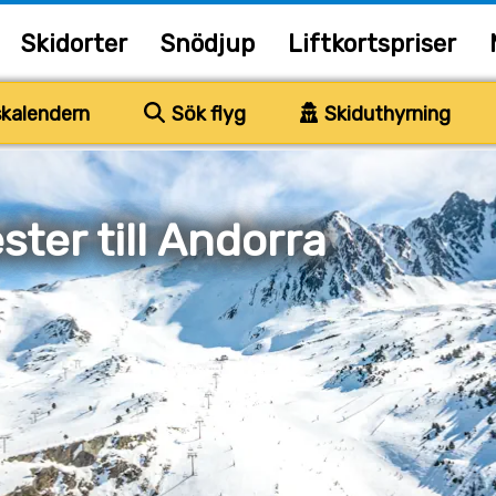
Skidorter
Snödjup
Liftkortspriser
kalendern
Sök flyg
Skiduthyrning
ter till Andorra