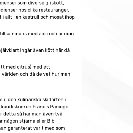
edienser som diverse griskött,
dienser hos olika restauranger.
 allt i en kastrull och mosat ihop
el tillsammans med aioli och är man
Självklart ingår även kött här då
tt med citrus) med ett
 i världen och då de vet hur man
eu, den kulinariska skidorten i
a kändiskocken Francis Paniego
er detta så har man även två
r någon stjärna eller Bib
man garanterat varit med som