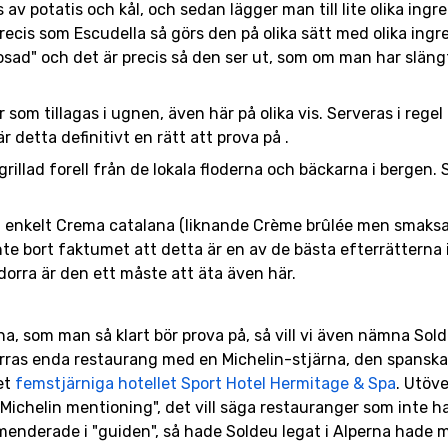
av potatis och kål, och sedan lägger man till lite olika ingr
ecis som Escudella så görs den på olika sätt med olika ingre
sad" och det är precis så den ser ut, som om man har slängt i
r som tillagas i ugnen, även här på olika vis. Serveras i reg
är detta definitivt en rätt att prova på .
grillad forell från de lokala floderna och bäckarna i bergen. 
t enkelt Crema catalana (liknande Crème brûlée men smaksa
te bort faktumet att detta är en av de bästa efterrätterna
dorra är den ett måste att äta även här.
na, som man så klart bör prova på, så vill vi även nämna Sold
rras enda restaurang med en Michelin-stjärna, den spansk
det
femstjärniga hotellet Sport Hotel Hermitage & Spa
. Utöv
Michelin mentioning", det vill säga restauranger som inte ha
nderade i "guiden", så hade Soldeu legat i Alperna hade 