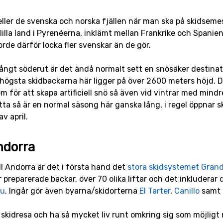
 eller de svenska och norska fjällen när man ska på skidse
illa land i Pyrenéerna, inklämt mellan Frankrike och Spanie
rde därför locka fler svenskar än de gör.
långt söderut är det ändå normalt sett en snösäker destinati
högsta skidbackarna här ligger på över 2600 meters höjd. D
m för att skapa artificiell snö så även vid vintrar med mind
tta så är en normal säsong här ganska lång, i regel öppnar
v april.
ndorra
ll Andorra är det i första hand det
stora skidsystemet Grand
preparerade backar, över 70 olika liftar och det inkluderar 
eu
. Ingår gör även byarna/skidorterna
El Tarter
,
Canillo
samt
å skidresa och ha så mycket liv runt omkring sig som möjligt