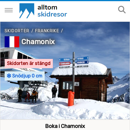
SKIDORTER
/
FRANKRIKE
/
Chamonix
Skidorten är stängd
Snödjup 0 cm
Boka i Chamonix