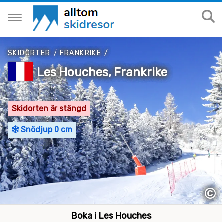
SKIDORTER
/
FRANKRIKE
/
Les Houches, Frankrike
Skidorten är stängd
Snödjup 0 cm
©
Boka i Les Houches