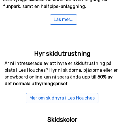
funpark, samt en halfpipe-anläggning.
Läs mer...
Finns det familjemedlemmer eller andra som är med på
skidresan som inte är intresserade av att åka snowboard
eller skidor i backarna kan man istället ägna sig åt
längdskidåkning då det finns 10 kilometer spår för
längskidåkning.
Hyr skidutrustning
Flygplatser nära Les Houches
Är ni intresserade av att hyra er skidutrustning på
plats i Les Houches? Hyr ni skidorna, pjäxorna eller er
Vill man flyga till Les Houches så ligger flygplatsen
snowboard online kan ni spara ända upp till
50% av
Geneva International Airport
, Genève närmast, på ett
det normala uthyrningspriset
.
avstånd av 66 kilometer från skidorten. Andra
alternativa flygplatser som är möjliga att flyga till är
Aix
Mer om skidhyra i Les Houches
Les Bains
, Chambery (77 kilometers avstånd), samt
Torino International Airport
, Turin (101 kilometer från
skidorten).
Skidskolor