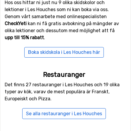
Skidorter i närheten av Les Houches
Hos oss hittar ni just nu 9 olika skidskolor och
lektioner i Les Houches som ni kan boka via oss.
Inte långt från Les Houches ligger skidorten
Chamonix
,
Genom vårt samarbete med onlinespecialisten
avståndet är endast 7 kilometer. Ni hittar även
CheckYeti
kan ni få gratis avbokning på mängder av
skidorterna
Saint Gervais
på 7 kilometers avstånd och
olika lektioner och dessutom med möjlighet att få
Les Contamines
, 9 kilometer från Les Houches.
upp till 15% rabatt
.
Boka skidskola i Les Houches här
Restauranger
Det finns 27 restauranger i Les Houches och 19 olika
typer av kök, varav de mest populära är Franskt,
Europeiskt och Pizza.
Se alla restauranger i Les Houches