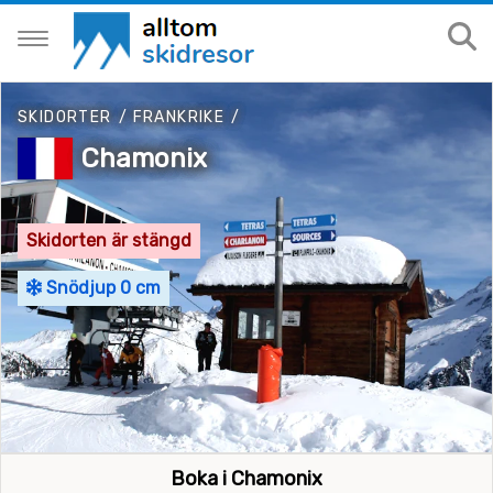
SKIDORTER
/
FRANKRIKE
/
Chamonix
Skidorten är stängd
Snödjup 0 cm
Boka i Chamonix