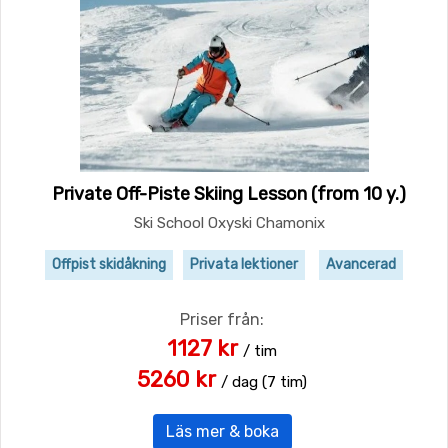
Private Off-Piste Skiing Lesson (from 10 y.)
Ski School Oxyski Chamonix
Offpist skidåkning
Privata lektioner
Avancerad
Priser från:
1127 kr
/ tim
5260 kr
/ dag (7 tim)
Läs mer & boka