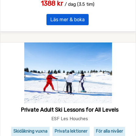
1388 kr
/ dag (3.5 tim)
Läs mer & boka
Private Adult Ski Lessons for All Levels
ESF Les Houches
Skidåkning vuxna
Privata lektioner
För alla nivåer