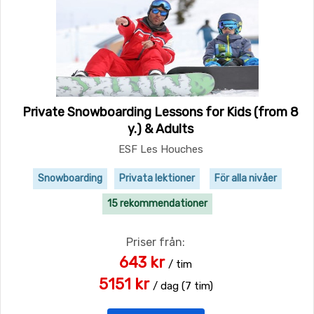
Private Snowboarding Lessons for Kids (from 8
y.) & Adults
ESF Les Houches
Snowboarding
Privata lektioner
För alla nivåer
15 rekommendationer
Priser från:
643 kr
/ tim
5151 kr
/ dag (7 tim)