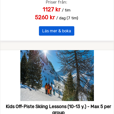
Priser från:
1127 kr
/ tim
5260 kr
/ dag (7 tim)
Läs mer & boka
Kids Off-Piste Skiing Lessons (10-13 y.) - Max 5 per
group