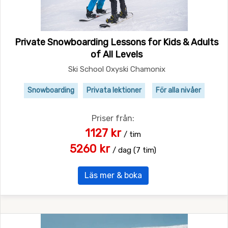
Private Snowboarding Lessons for Kids & Adults
of All Levels
Ski School Oxyski Chamonix
Snowboarding
Privata lektioner
För alla nivåer
Priser från:
1127 kr
/ tim
5260 kr
/ dag (7 tim)
Läs mer & boka