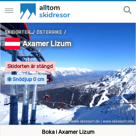
SKIDORTER
/
ÖSTERRIKE
/
Axamer Lizum
Skidorten är stängd
Snödjup 0 cm
Boka i Axamer Lizum