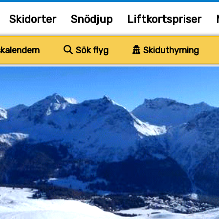
Skidorter
Snödjup
Liftkortspriser
kalendern
Sök flyg
Skiduthyrning