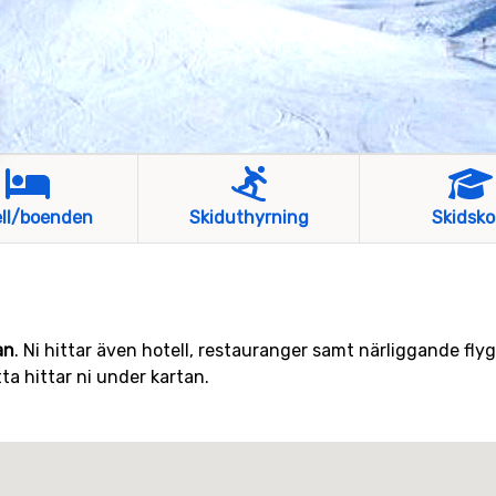
ll/boenden
Skiduthyrning
Skidsko
an
. Ni hittar även hotell, restauranger samt närliggande fly
ta hittar ni under kartan.