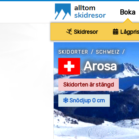
Boka
Skidresor
Lågpris
SKIDORTER
/
SCHWEIZ
/
Arosa
Skidorten är stängd
Snödjup 0 cm