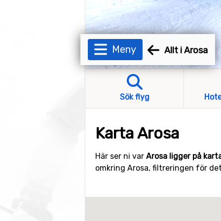
Meny
Allt i Arosa
Sök flyg
Hote
Karta Arosa
Här ser ni var
Arosa ligger på kart
omkring Arosa, filtreringen för det