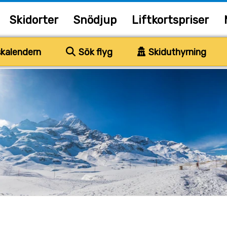
Skidorter
Snödjup
Liftkortspriser
kalendern
Sök flyg
Skiduthyrning