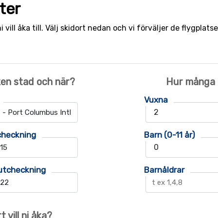
rter
ni vill åka till. Välj skidort nedan och vi förväljer de flygpl
ken stad och när?
Hur många ä
Vuxna
checkning
Barn (0-11 år)
utcheckning
Barnåldrar
t vill ni åka?