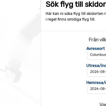
Sök flyg till skido
Här kan ni söka flyg till skidorten 
i regel finns smidiga flyg till.
Från vil
Avreseort
Utresa/in
Hemresa/
Var