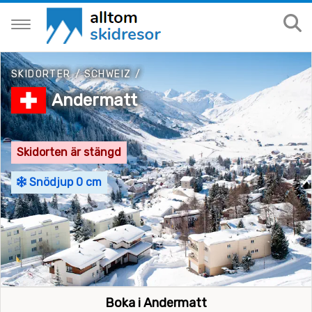
SKIDORTER
/
SCHWEIZ
/
Andermatt
Skidorten är stängd
Snödjup 0 cm
Boka i Andermatt