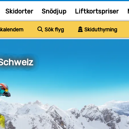
Skidorter
Snödjup
Liftkortspriser
kalendern
Sök flyg
Skiduthyrning
 Schweiz