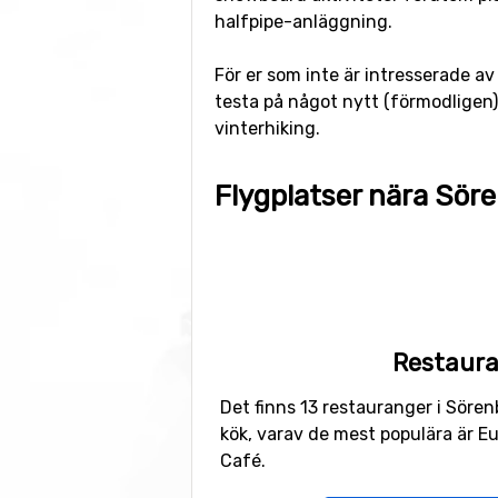
halfpipe-anläggning.
För er som inte är intresserade av
testa på något nytt (förmodligen)
vinterhiking.
Flygplatser nära Sör
Flyger man till
Belp
, Bern kommer 
kilometer. Transfertiden blir där
flyga till flygplatserna
Zürich Inte
kilometer till Sörenberg.
Restaur
Skidorter i närheten
Det finns 13 restauranger i Sören
Meiringen-Hasliberg
är närmaste s
kök, varav de mest populära är E
kilometers avstånd, och 26 kilome
Café.