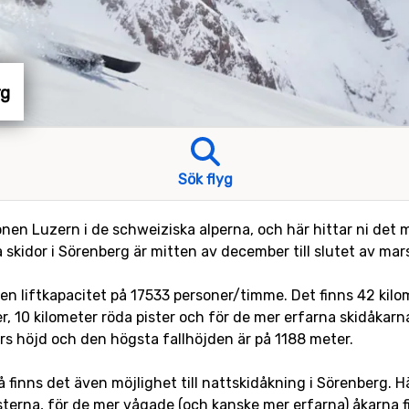
rg
Sök flyg
onen Luzern i de schweiziska alperna, och här hittar ni det
 skidor i Sörenberg är mitten av december till slutet av mar
d en liftkapacitet på 17533 personer/timme. Det finns 42 kilo
r, 10 kilometer röda pister och för de mer erfarna skidåkarna
rs höjd och den högsta fallhöjden är på 1188 meter.
så finns det även möjlighet till nattskidåkning i Sörenberg. 
sterna, för de mer vågade (och kanske mer erfarna) åkarna 