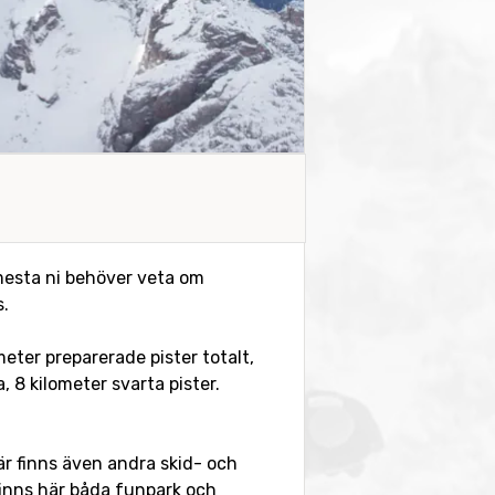
 mesta ni behöver veta om
s.
meter preparerade pister totalt,
, 8 kilometer svarta pister.
Här finns även andra skid- och
finns här båda funpark och