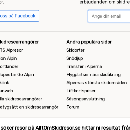
r.
erbjudanden om skidres
 oss på Facebook
kidresearrangörer
Andra populära sidor
TS Alpresor
Skidorter
ion Alpin
Snödjup
ortlander
Transfer i Alperna
lopestar Go Alpin
Flygplatser nära skidåkning
kilink
Alpernas största skidområden
unweb
Liftkortspriser
lla skidresearrangörer
Säsongsavslutning
etygsätt en skidresearrangör
Forum
 söker resor på AlltOmSkidresor.se hittar ni resultat från 