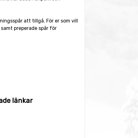
ngsspår att tillgå. För er som vill
 samt preperade spår för
n och skidorten endast är 42
 långt. Det är även möjligt att
irport
som har ett avstånd på 113
ade länkar
a skidorter nära är
Grindelwald
, 22