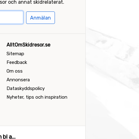
or och annat skidrelaterat.
Anmälan
AlltOmSkidresor.se
Sitemap
Feedback
Om oss
Annonsera
Dataskyddspolicy
Nyheter, tips och inspiration
bl a...