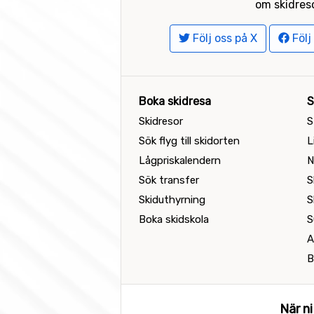
om skidreso
Följ oss på X
Följ
Boka skidresa
S
Skidresor
S
Sök flyg till skidorten
L
Lågpriskalendern
N
Sök transfer
S
Skiduthyrning
S
Boka skidskola
S
A
B
När ni