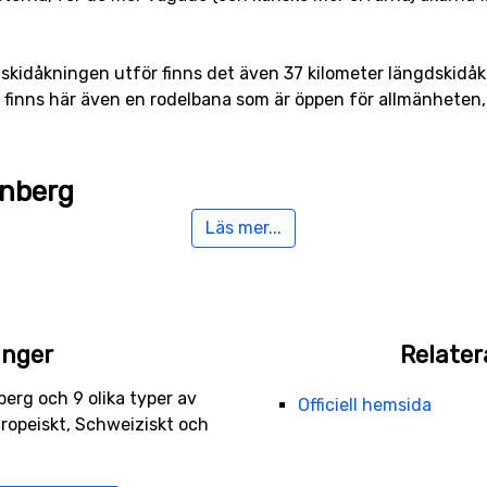
 skidåkningen utför finns det även 37 kilometer längdskidåkni
 finns här även en rodelbana som är öppen för allmänheten,
enberg
Läs mer...
man riktigt nära Sörenberg då avståndet mellan flygplatse
med kort och kostnaden normalt sett lägre än då avståndet är
rnational Airport
, som ligger 81 kilometer bort, och
Lugano A
anger
Relater
 av Sörenberg
berg och 9 olika typer av
Officiell hemsida
kidort till Sörenberg med ett avstånd på 17 kilometer. Andr
uropeiskt, Schweiziskt och
ter från Sörenberg ligger
Wengen
.