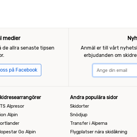
al medier
Nyh
 de allra senaste tipsen
Anmäl er till vårt nyhet
r.
erbjudanden om skidres
 oss på Facebook
kidresearrangörer
Andra populära sidor
TS Alpresor
Skidorter
ion Alpin
Snödjup
ortlander
Transfer i Alperna
lopestar Go Alpin
Flygplatser nära skidåkning