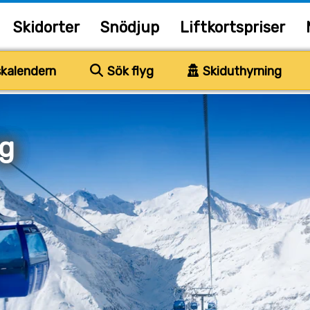
Skidorter
Snödjup
Liftkortspriser
kalendern
Sök flyg
Skiduthyrning
g