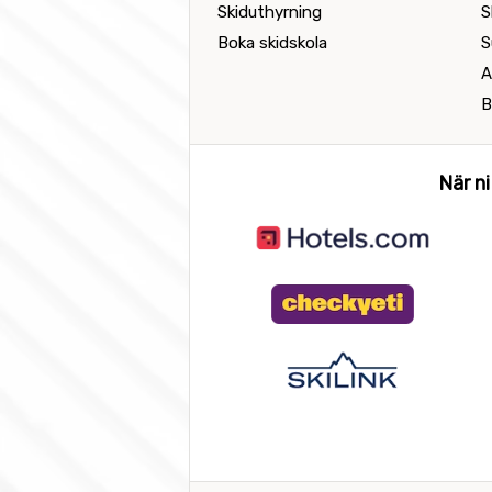
Skiduthyrning
S
Boka skidskola
S
A
B
När ni