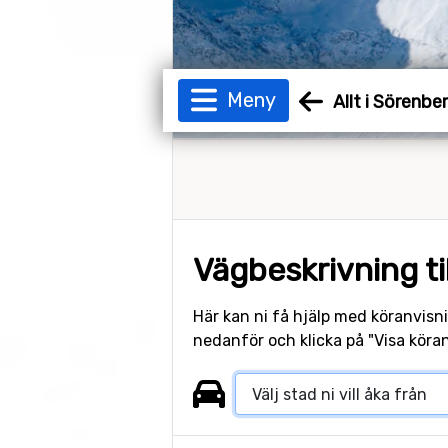
Meny
Allt i Sörenbe
Vägbeskrivning ti
Här kan ni få hjälp med köranvisni
nedanför och klicka på "Visa köran