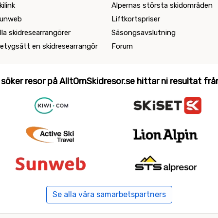
kilink
Alpernas största skidområden
unweb
Liftkortspriser
lla skidresearrangörer
Säsongsavslutning
etygsätt en skidresearrangör
Forum
 söker resor på AlltOmSkidresor.se hittar ni resultat från 
Se alla våra samarbetspartners