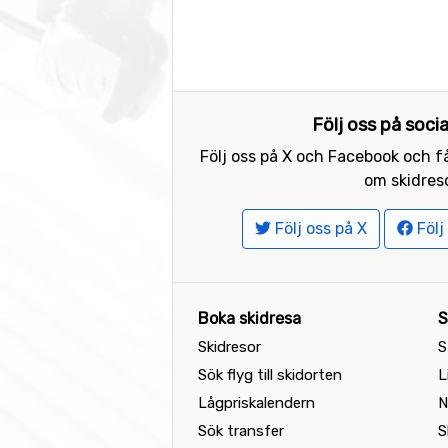
Följ oss på soci
Följ oss på X och Facebook och få
om skidreso
Följ oss på X
Följ
Boka skidresa
S
Skidresor
S
Sök flyg till skidorten
L
Lågpriskalendern
N
Sök transfer
S