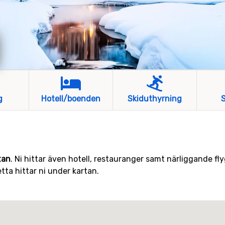
g
Hotell/boenden
Skiduthyrning
S
tan
. Ni hittar även hotell, restauranger samt närliggande fl
etta hittar ni under kartan.