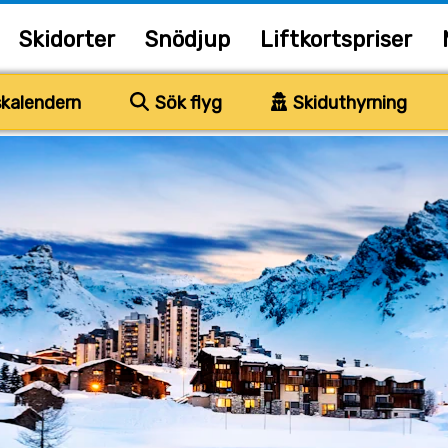
Skidorter
Snödjup
Liftkortspriser
kalendern
Sök flyg
Skiduthyrning