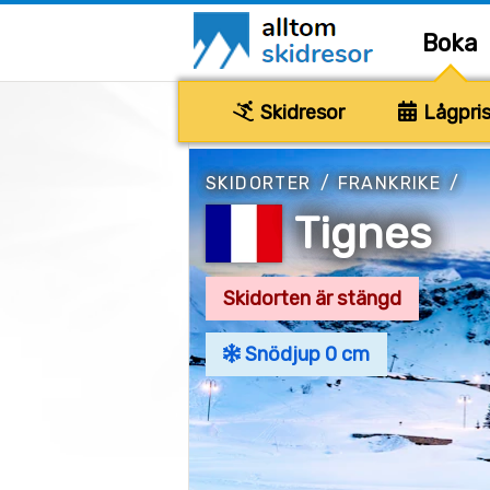
Boka
Skidresor
Lågpris
SKIDORTER
/
FRANKRIKE
/
Tignes
Skidorten är stängd
Snödjup 0 cm