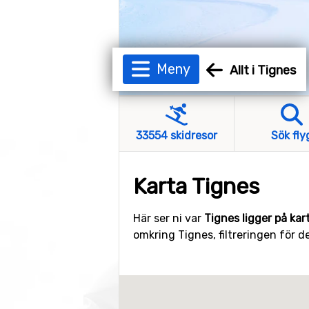
Meny
Allt i Tignes
33554 skidresor
Sök fly
Karta Tignes
Här ser ni var
Tignes ligger på kar
omkring Tignes, filtreringen för d