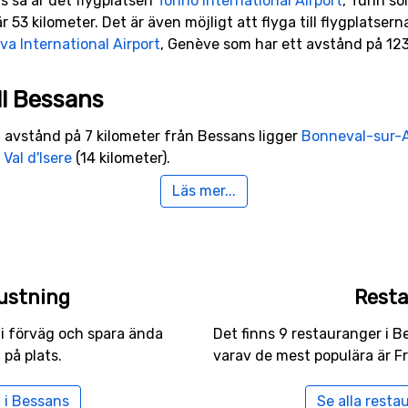
ans så är det flygplatsen
Torino International Airport
, Turin s
r 53 kilometer. Det är även möjligt att flyga till flygplatser
a International Airport
, Genève som har ett avstånd på 123 
ll Bessans
t avstånd på 7 kilometer från Bessans ligger
Bonneval-sur-
h
Val d'Isere
(14 kilometer).
Läs mer...
ustning
Rest
 i förväg och spara ända
Det finns 9 restauranger i B
 på plats.
varav de mest populära är F
 i Bessans
Se alla resta