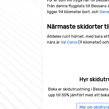
För er som vill flyga ner till Bess
från denna flygplats till Bessans ä
ligger 94 kilometer bort, och
Genev
Närmaste skidorter ti
Alldeles runt hörnet, med bara et
nära är
Val Cenis
(9 kilometer) oc
Hyr skidutr
Boka er skidutrustning i Bessans
upp till 50% jämfört med att boka
Mer om skidhyra