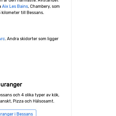
om är den närmaste. Avståndet
na
Aix Les Bains
, Chambery, som
kilometer till Bessans.
Arc
. Andra skidorter som ligger
auranger
essans och 4 olika typer av kök,
ranskt, Pizza och Hälsosamt.
uranger i Bessans