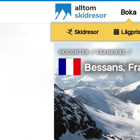
Boka
Skidresor
Lågpris
SKIDORTER
/
FRANKRIKE
/
Bessans, Fr