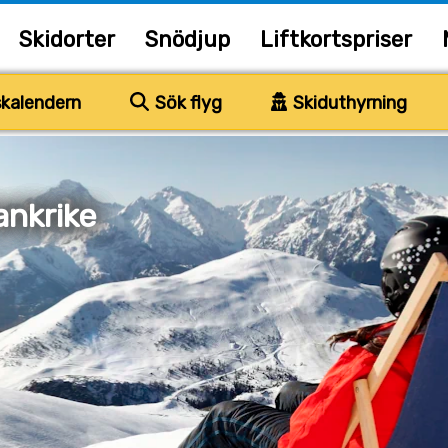
Skidorter
Snödjup
Liftkortspriser
kalendern
Sök flyg
Skiduthyrning
ankrike