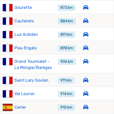
Gourette
873 km
Cauterets
884 km
Luz Ardiden
891 km
Piau Engaly
898 km
Grand Tourmalet -
906 km
La Mongie/Barèges
Saint Lary Soulan
911 km
Val Louron
914 km
Cerler
915 km