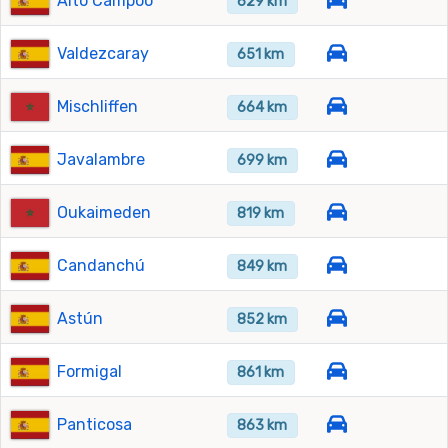
Alto Campoo
629 km
Valdezcaray
651 km
Mischliffen
664 km
Javalambre
699 km
Oukaimeden
819 km
Candanchú
849 km
Astún
852 km
Formigal
861 km
Panticosa
863 km