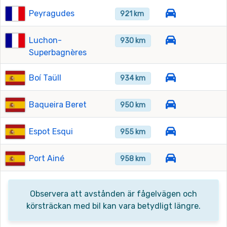
Peyragudes
921 km
Luchon-
930 km
Superbagnères
Boí Taüll
934 km
Baqueira Beret
950 km
Espot Esqui
955 km
Port Ainé
958 km
Observera att avstånden är fågelvägen och
körsträckan med bil kan vara betydligt längre.