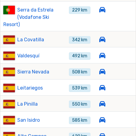
Serra da Estrela
229 km
(Vodafone Ski
Resort)
La Covatilla
342 km
Valdesquí
492 km
Sierra Nevada
508 km
Leitariegos
539 km
La Pinilla
550 km
San Isidro
585 km