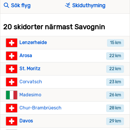
Sök flyg
Skiduthyrning
20 skidorter närmast Savognin
Lenzerheide
15 km
Arosa
22 km
St. Moritz
22 km
Corvatsch
23 km
Madesimo
26 km
Chur-Brambrüesch
28 km
Davos
29 km