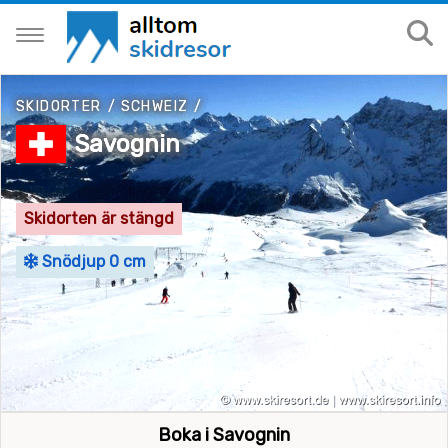
SKIDORTER
/
SCHWEIZ
/
Savognin
Skidorten är stängd
Snödjup 0 cm
Boka i Savognin