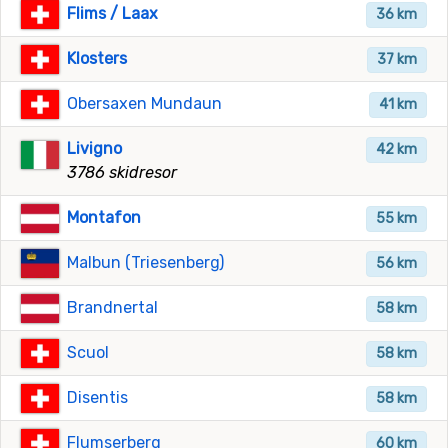
Flims / Laax
36 km
Klosters
37 km
Obersaxen Mundaun
41 km
Livigno
42 km
3786 skidresor
Montafon
55 km
Malbun (Triesenberg)
56 km
Brandnertal
58 km
Scuol
58 km
Disentis
58 km
Flumserberg
60 km