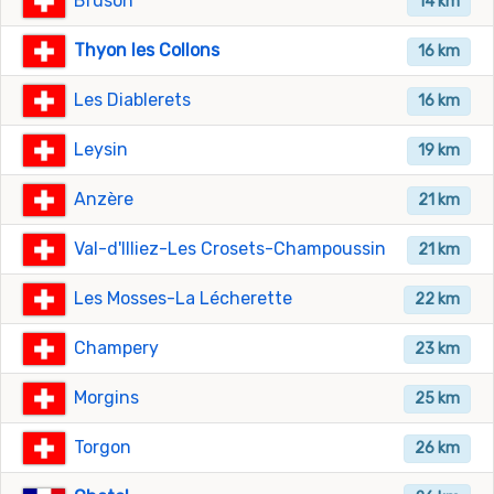
Bruson
14 km
Thyon les Collons
16 km
Les Diablerets
16 km
Leysin
19 km
Anzère
21 km
Val-d'Illiez-Les Crosets-Champoussin
21 km
Les Mosses-La Lécherette
22 km
Champery
23 km
Morgins
25 km
Torgon
26 km