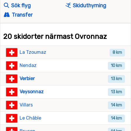
Sök flyg
Skiduthyrning
Transfer
20 skidorter närmast Ovronnaz
La Tzoumaz
8 km
Nendaz
10 km
Verbier
13 km
Veysonnaz
13 km
Villars
14 km
Le Châble
14 km