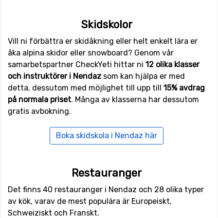
Flyg till Nendaz
Skidskolor
För er som vill flyga ner till Nendaz så är det flygplatsen
Belp
, Bern som är den närmaste. Avståndet från denna
Vill ni förbättra er skidåkning eller helt enkelt lära er
flygplats till Nendaz är 83 kilometer. Andra alternativa
åka alpina skidor eller snowboard? Genom vår
flygplatser som är möjliga att flyga till är
Geneva
samarbetspartner CheckYeti hittar ni
12 olika klasser
International Airport
, Genève (91 kilometers avstånd),
och instruktörer i Nendaz
som kan hjälpa er med
samt
Torino International Airport
, Turin (113 kilometer
detta, dessutom med möjlighet till upp till
15% avdrag
från skidorten).
på normala priset
. Många av klasserna har dessutom
gratis avbokning.
Närmaste skidorter till Nendaz
Boka skidskola i Nendaz här
Inte långt från Nendaz ligger skidorten
Veysonnaz
,
avståndet är endast 4 kilometer. Andra skidorter som
ligger nära är
Thyon les Collons
(6 kilometer) och
La
Restauranger
Tzoumaz
(6 kilometer).
Det finns 40 restauranger i Nendaz och 28 olika typer
av kök, varav de mest populära är Europeiskt,
Schweiziskt och Franskt.