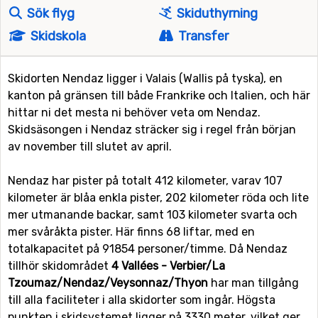
Sök flyg
Skiduthyrning
Skidskola
Transfer
Skidorten Nendaz ligger i Valais (Wallis på tyska), en
kanton på gränsen till både Frankrike och Italien, och här
hittar ni det mesta ni behöver veta om Nendaz.
Skidsäsongen i Nendaz sträcker sig i regel från början
av november till slutet av april.
Nendaz har pister på totalt 412 kilometer, varav 107
kilometer är blåa enkla pister, 202 kilometer röda och lite
mer utmanande backar, samt 103 kilometer svarta och
mer svåråkta pister. Här finns 68 liftar, med en
totalkapacitet på 91854 personer/timme. Då Nendaz
tillhör skidområdet
4 Vallées - Verbier/La
Tzoumaz/Nendaz/Veysonnaz/Thyon
har man tillgång
till alla faciliteter i alla skidorter som ingår. Högsta
punkten i skidsystemet ligger på 3330 meter, vilket ger