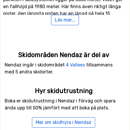
en fallhöjd på 1980 meter. Här finns även riktigt långa
pister, den längsta pisten har en längd på hela 15
Läs mer...
kilometer.
För er som gillar att åka i mörker så finns det även
möjlighet till nattskidåkning i Nendaz. För
snowboardåkare eller de mer äventyrliga skidåkarna
Skidområden Nendaz är del av
finns här även tillgång till funpark, samt en halfpipe-
anläggning.
Nendaz ingår i skidområdet
4 Vallees
tillsammans
med 5 andra skidorter.
Finns det familjemedlemmer eller andra som är med på
skidresan som inte är intresserade av att åka snowboard
Hyr skidutrustning
eller skidor i backarna kan man istället ägna sig åt
längdskidåkning då det finns 82 kilometer spår för
Boka er skidutrustning i Nendaz i förväg och spara
längskidåkning. Utöver skidåkning finns det här även
ända upp till 50% jämfört med att boka på plats.
möjlighet till vinterhiking, och även en rodelbana om
man vill prova på det.
Mer om skidhyra i Nendaz