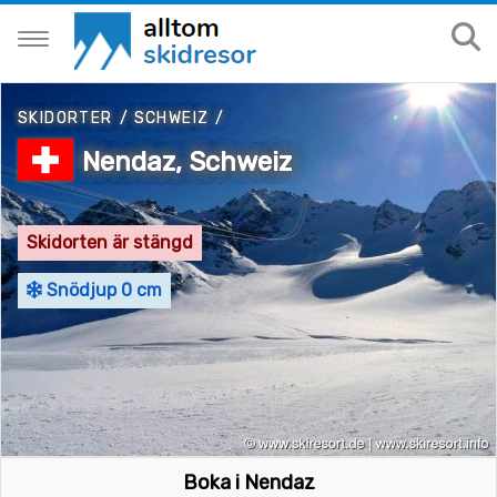
SKIDORTER
/
SCHWEIZ
/
Nendaz, Schweiz
Skidorten är stängd
Snödjup 0 cm
Boka i Nendaz