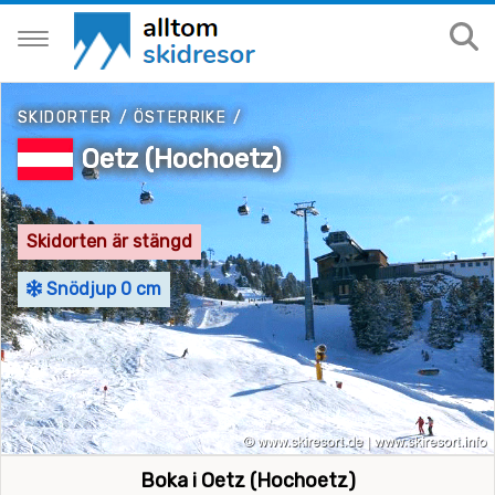
SKIDORTER
/
ÖSTERRIKE
/
Oetz (Hochoetz)
Skidorten är stängd
Snödjup 0 cm
Boka i Oetz (Hochoetz)