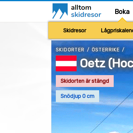
Boka
Skidresor
Lågpriskalen
SKIDORTER
/
ÖSTERRIKE
/
Oetz (Ho
Skidorten är stängd
Snödjup 0 cm