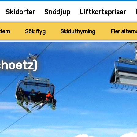
Skidorter
Snödjup
Liftkortspriser
dern
Sök flyg
Skiduthyrning
Fler altern
choetz)