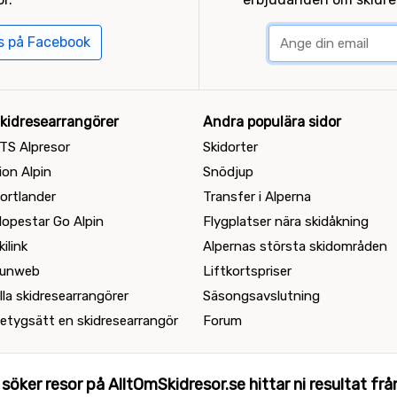
ss på Facebook
kidresearrangörer
Andra populära sidor
TS Alpresor
Skidorter
ion Alpin
Snödjup
ortlander
Transfer i Alperna
lopestar Go Alpin
Flygplatser nära skidåkning
kilink
Alpernas största skidområden
unweb
Liftkortspriser
lla skidresearrangörer
Säsongsavslutning
etygsätt en skidresearrangör
Forum
 söker resor på AlltOmSkidresor.se hittar ni resultat från 