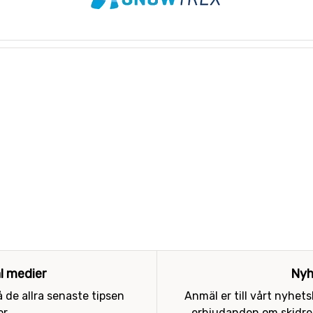
al medier
Nyh
 de allra senaste tipsen
Anmäl er till vårt nyhet
r.
erbjudanden om skidres