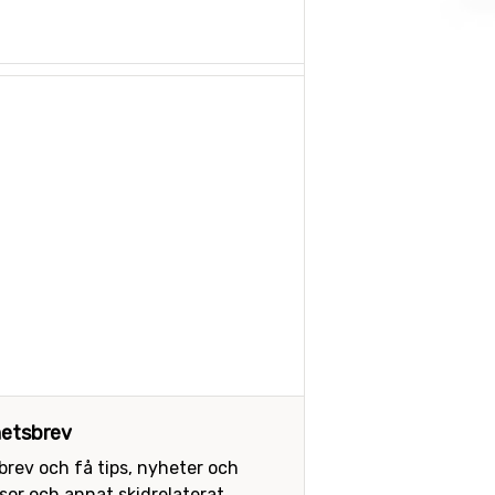
etsbrev
sbrev och få tips, nyheter och
or och annat skidrelaterat.