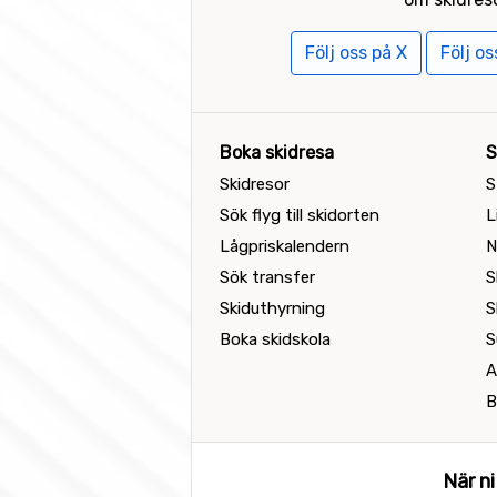
Följ oss på X
Följ o
Boka skidresa
S
Skidresor
S
Sök flyg till skidorten
L
Lågpriskalendern
N
Sök transfer
S
Skiduthyrning
S
Boka skidskola
S
A
B
När ni