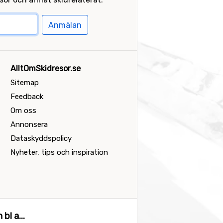
Anmälan
AlltOmSkidresor.se
Sitemap
Feedback
Om oss
Annonsera
Dataskyddspolicy
Nyheter, tips och inspiration
bl a...