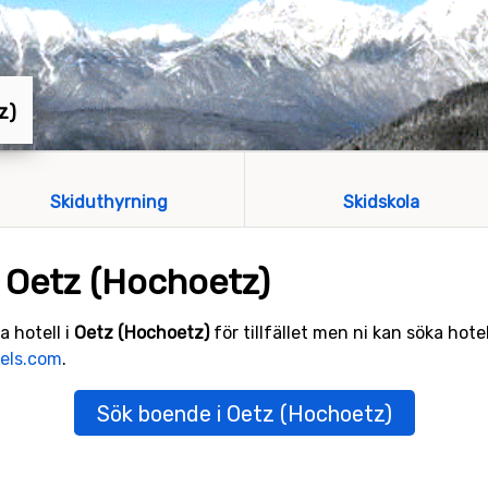
z)
Skiduthyrning
Skidskola
i Oetz (Hochoetz)
a hotell i
Oetz (Hochoetz)
för tillfället men ni kan söka hote
els.com
.
Sök boende i Oetz (Hochoetz)