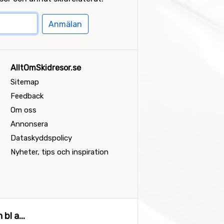
Anmälan
AlltOmSkidresor.se
Sitemap
Feedback
Om oss
Annonsera
Dataskyddspolicy
Nyheter, tips och inspiration
bl a...