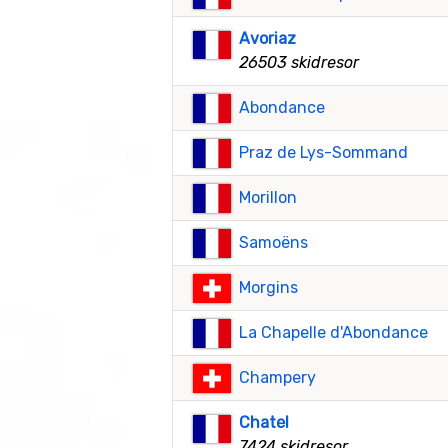
Avoriaz
26503 skidresor
Abondance
Praz de Lys-Sommand
Morillon
Samoëns
Morgins
La Chapelle d'Abondance
Champery
Chatel
7424 skidresor