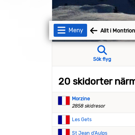
Meny
Allt i Montrio
Sök flyg
20 skidorter när
Morzine
2858 skidresor
Les Gets
St Jean d'Aulps