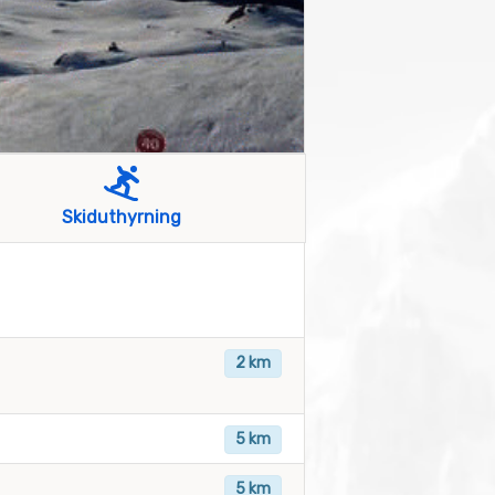
Skiduthyrning
2 km
5 km
5 km