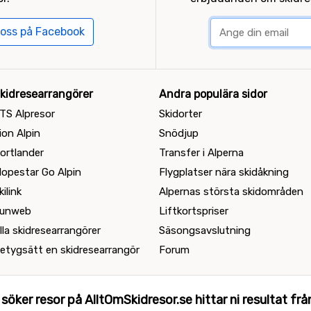
 oss på Facebook
kidresearrangörer
Andra populära sidor
TS Alpresor
Skidorter
ion Alpin
Snödjup
ortlander
Transfer i Alperna
lopestar Go Alpin
Flygplatser nära skidåkning
kilink
Alpernas största skidområden
unweb
Liftkortspriser
lla skidresearrangörer
Säsongsavslutning
etygsätt en skidresearrangör
Forum
 söker resor på AlltOmSkidresor.se hittar ni resultat från 