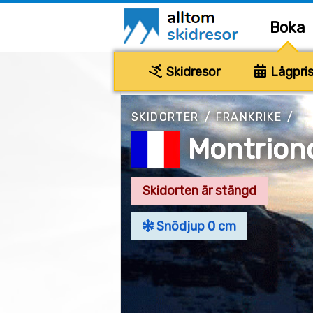
Boka
Skidresor
Lågpris
SKIDORTER
/
FRANKRIKE
/
Montrion
Skidorten är stängd
Snödjup 0 cm