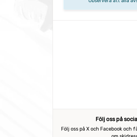
Observera att alla av
Följ oss på soci
Följ oss på X och Facebook och få
om skidreso