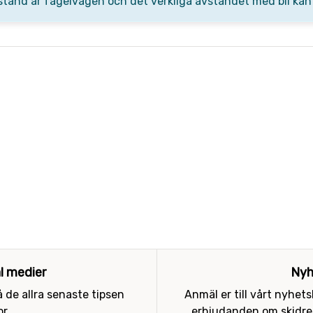
stånd är fågelvägen och det verkliga avståndet med bil kan
al medier
Nyh
 de allra senaste tipsen
Anmäl er till vårt nyhet
r.
erbjudanden om skidres