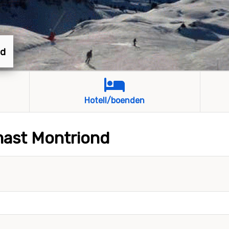
nd
Hotell/boenden
mast Montriond