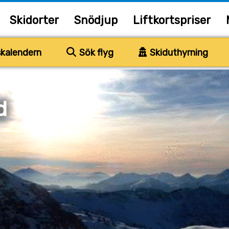
Skidorter
Snödjup
Liftkortspriser
kalendern
Sök flyg
Skiduthyrning
d