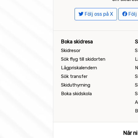
Följ oss på X
Följ
Boka skidresa
S
Skidresor
S
Sök flyg till skidorten
L
Lågpriskalendern
N
Sök transfer
S
Skiduthyrning
S
Boka skidskola
S
A
B
När ni