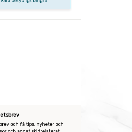
 vara betydligt längre
etsbrev
sbrev och få tips, nyheter och
or och annat skidrelaterat.