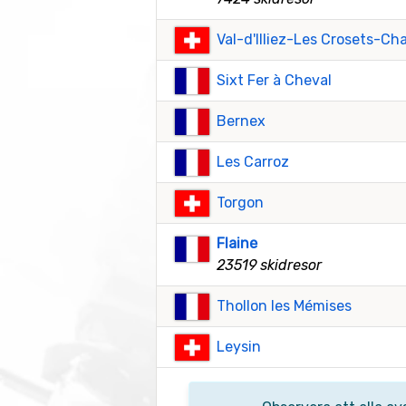
Val-d'Illiez-Les Crosets-C
Sixt Fer à Cheval
Bernex
Les Carroz
Torgon
Flaine
23519 skidresor
Thollon les Mémises
Leysin