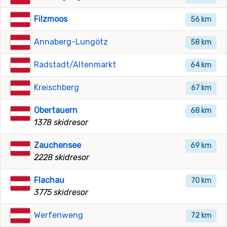
Filzmoos
56 km
Annaberg-Lungötz
58 km
Radstadt/Altenmarkt
64 km
Kreischberg
67 km
Obertauern
68 km
1378 skidresor
Zauchensee
69 km
2228 skidresor
Flachau
70 km
3775 skidresor
Werfenweng
72 km