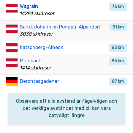
Wagrain
76 km
14294 skidresor
Sankt Johann im Pongau-Alpendorf
81 km
3038 skidresor
Katschberg-Aineck
82 km
Mühlbach
85 km
1414 skidresor
Berchtesgadener
87 km
Observera att alla avstånd är fågelvägen och
det verkliga avståndet med bil kan vara
betydligt längre