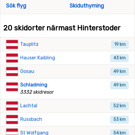
Sök flyg
Skiduthyrning
20 skidorter närmast Hinterstoder
Tauplitz
19 km
Hauser Kaibling
43 km
Gosau
49 km
Schladming
49 km
3332 skidresor
Lachtal
52 km
Russbach
53 km
St Wolfgang
54 km