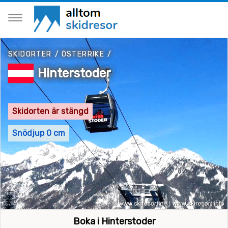
SKIDORTER
/
ÖSTERRIKE
/
Hinterstoder
Skidorten är stängd
Snödjup 0 cm
Boka i Hinterstoder