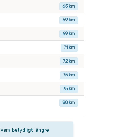
65 km
69 km
69 km
71 km
72 km
75 km
75 km
80 km
 vara betydligt längre