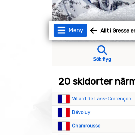
Meny
Allt i Gresse 
Sök flyg
20 skidorter när
Villard de Lans-Corrençon
Dévoluy
Chamrousse