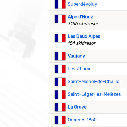
Superdévoluy
Alpe d'Huez
3156 skidresor
Les Deux Alpes
154 skidresor
Vaujany
Les 7 Laux
Saint-Michel-de-Chaillol
Saint-Léger-les-Mélèzes
La Grave
Orcieres 1850