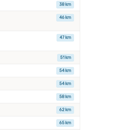
38 km
46 km
47 km
51 km
54 km
54 km
58 km
62 km
65 km