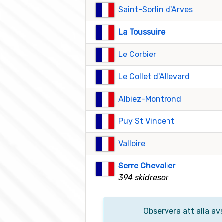
Saint-Sorlin d'Arves
La Toussuire
Le Corbier
Le Collet d'Allevard
Albiez-Montrond
Puy St Vincent
Valloire
Serre Chevalier
394 skidresor
Observera att alla av