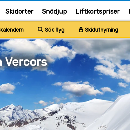
Skidorter
Snödjup
Liftkortspriser
kalendern
Sök flyg
Skiduthyrning
n Vercors