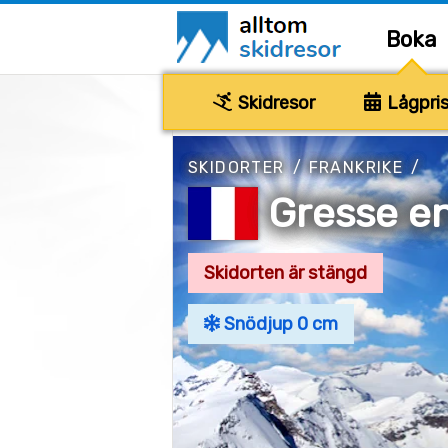
Boka
Skidresor
Lågpris
SKIDORTER
/
FRANKRIKE
/
Gresse e
Skidorten är stängd
Snödjup 0 cm