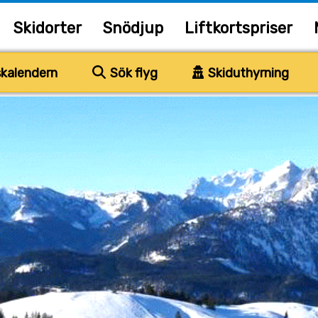
Skidorter
Snödjup
Liftkortspriser
kalendern
Sök flyg
Skiduthyrning