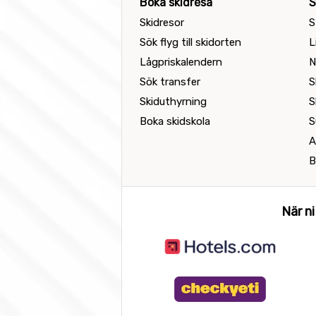
Boka skidresa
S
Skidresor
S
Sök flyg till skidorten
L
Lågpriskalendern
N
Sök transfer
S
Skiduthyrning
S
Boka skidskola
S
A
B
När ni