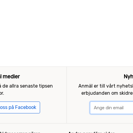
al medier
Nyh
 de allra senaste tipsen
Anmäl er till vårt nyhet
r.
erbjudanden om skidres
 oss på Facebook