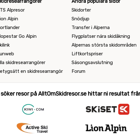
kidresearrangörer
Andra populära sidor
TS Alpresor
Skidorter
ion Alpin
Snödjup
ortlander
Transfer i Alperna
lopestar Go Alpin
Flygplatser nära skidåkning
kilink
Alpernas största skidområden
unweb
Liftkortspriser
lla skidresearrangörer
Säsongsavslutning
etygsätt en skidresearrangör
Forum
 söker resor på AlltOmSkidresor.se hittar ni resultat från 