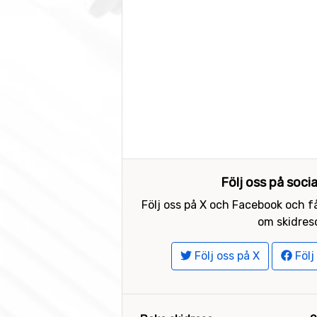
Följ oss på soci
Följ oss på X och Facebook och få
om skidreso
Följ oss på X
Följ