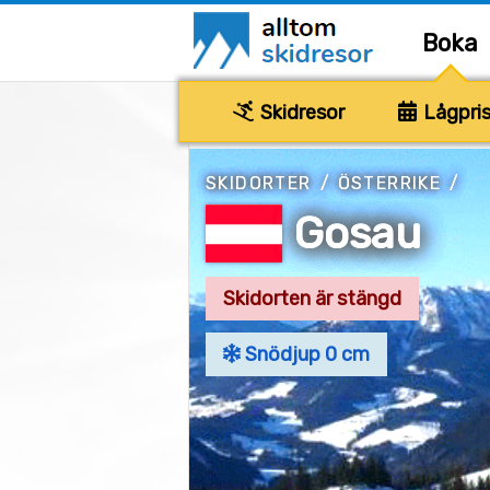
Boka
Skidresor
Lågpris
SKIDORTER
/
ÖSTERRIKE
/
Gosau
Skidorten är stängd
Snödjup 0 cm