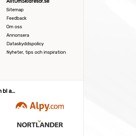
AlltOmSkidresor.se
Sitemap
Feedback
Om oss
Annonsera
Dataskyddspolicy
Nyheter, tips och inspiration
bl a...