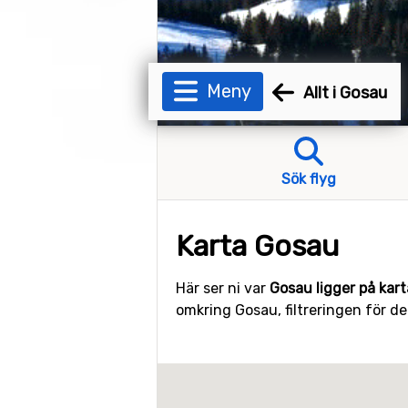
Meny
Allt i Gosau
Sök flyg
Karta Gosau
Här ser ni var
Gosau ligger på kar
omkring Gosau, filtreringen för de