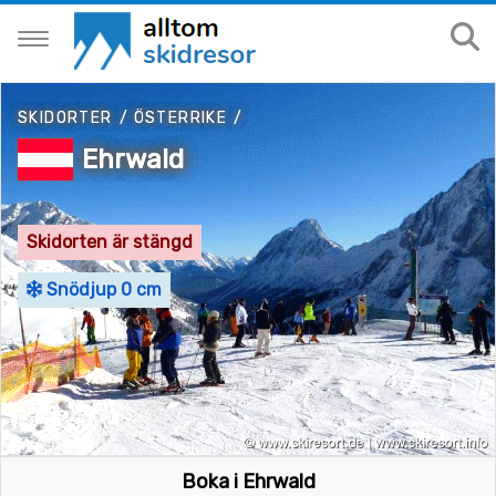
SKIDORTER
/
ÖSTERRIKE
/
Ehrwald
Skidorten är stängd
Snödjup 0 cm
Boka i Ehrwald