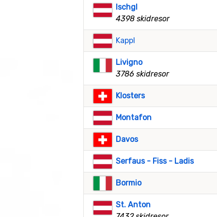
Ischgl
4398 skidresor
Kappl
Livigno
3786 skidresor
Klosters
Montafon
Davos
Serfaus - Fiss - Ladis
Bormio
St. Anton
7432 skidresor