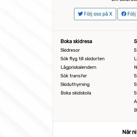
Följ oss på X
Följ
Boka skidresa
S
Skidresor
S
Sök flyg till skidorten
L
Lågpriskalendern
N
Sök transfer
S
Skiduthyrning
S
Boka skidskola
S
A
B
När ni