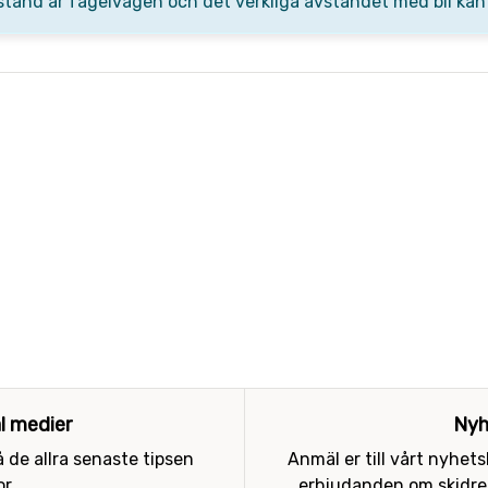
stånd är fågelvägen och det verkliga avståndet med bil kan
al medier
Nyh
 de allra senaste tipsen
Anmäl er till vårt nyhet
r.
erbjudanden om skidres