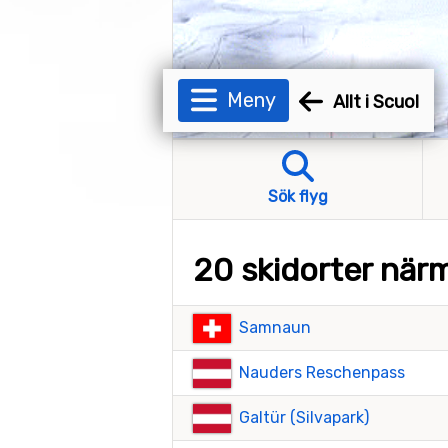
Meny
Allt i Scuol
Sök flyg
20 skidorter när
Samnaun
Nauders Reschenpass
Galtür (Silvapark)