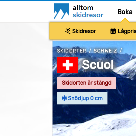
Boka
Skidresor
Lågpris
SKIDORTER
/
SCHWEIZ
/
Scuol
Skidorten är stängd
Snödjup 0 cm