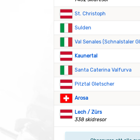
St. Christoph
Sulden
Val Senales (Schnalstaler G
Kaunertal
Santa Caterina Valfurva
Pitztal Gletscher
Arosa
Lech / Zürs
338 skidresor