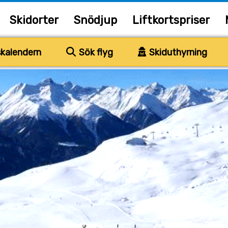
Skidorter
Snödjup
Liftkortspriser
kalendern
Sök flyg
Skiduthyrning