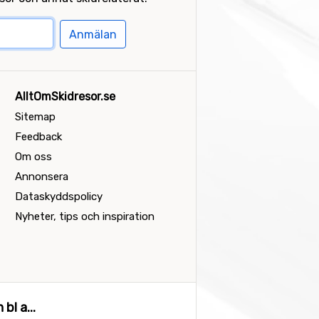
Anmälan
AlltOmSkidresor.se
Sitemap
Feedback
Om oss
Annonsera
Dataskyddspolicy
Nyheter, tips och inspiration
bl a...