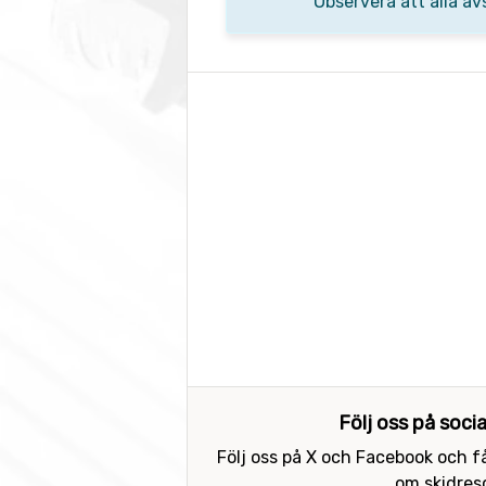
Observera att alla av
Följ oss på soci
Följ oss på X och Facebook och få
om skidreso