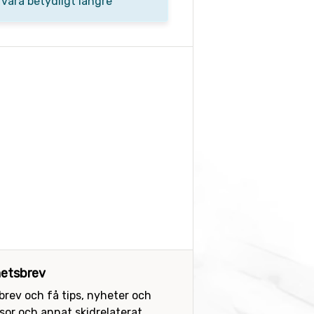
 vara betydligt längre
etsbrev
sbrev och få tips, nyheter och
or och annat skidrelaterat.