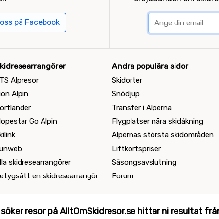
 oss på Facebook
kidresearrangörer
Andra populära sidor
TS Alpresor
Skidorter
ion Alpin
Snödjup
ortlander
Transfer i Alperna
lopestar Go Alpin
Flygplatser nära skidåkning
kilink
Alpernas största skidområden
unweb
Liftkortspriser
lla skidresearrangörer
Säsongsavslutning
etygsätt en skidresearrangör
Forum
 söker resor på AlltOmSkidresor.se hittar ni resultat från 