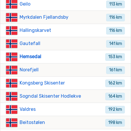
Geilo
113 km
Myrkdalen Fjellandsby
116 km
Hallingskarvet
116 km
Gautefall
141 km
Hemsedal
153 km
Norefjell
161 km
Kongsberg Skisenter
162 km
Sogndal Skisenter Hodlekve
164 km
Valdres
192 km
Beitostølen
198 km