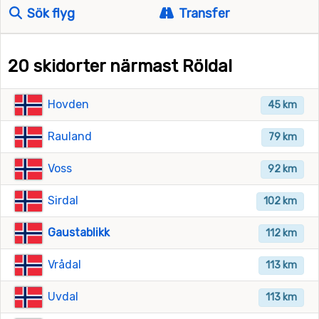
Sök flyg
Transfer
20 skidorter närmast Röldal
Hovden
45 km
Rauland
79 km
Voss
92 km
Sirdal
102 km
Gaustablikk
112 km
Vrådal
113 km
Uvdal
113 km