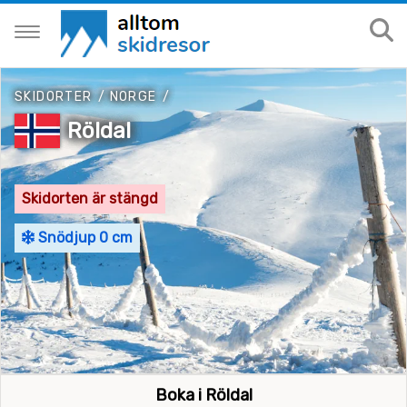
SKIDORTER
/
NORGE
/
Röldal
Skidorten är stängd
Snödjup 0 cm
Boka i Röldal