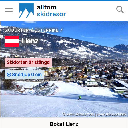
SKIDORTER
/
ÖSTERRIKE
/
Lienz
Skidorten är stängd
Snödjup 0 cm
Boka i Lienz