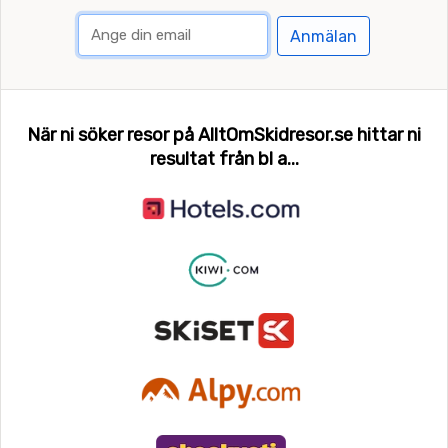
Anmälan
När ni söker resor på AlltOmSkidresor.se hittar ni
resultat från bl a...