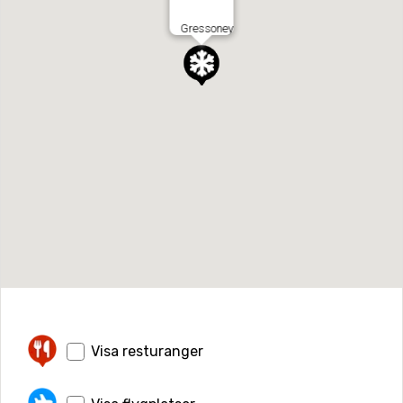
Gressoney
Visa resturanger