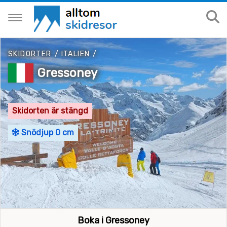
SKIDORTER
/
ITALIEN
/
Gressoney
Skidorten är stängd
Snödjup 0 cm
Boka i Gressoney