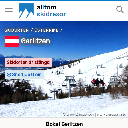
SKIDORTER
/
ÖSTERRIKE
/
Gerlitzen
Skidorten är stängd
Snödjup 0 cm
Boka i Gerlitzen