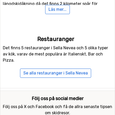
längdskidåkning då det finns 2 kilometer spår för
Läs mer...
längskidåkning.
Flyg till Sella Nevea
Vill man flyga till Sella Nevea så ligger flygplatsen
Restauranger
Kärnten
, Klagenfurt närmast, på ett avstånd av 72
kilometer från skidorten. Andra alternativa flygplatser
Det finns 5 restauranger i Sella Nevea och 5 olika typer
som är möjliga att flyga till är
Brnik
, Ljubljana (77
av kök, varav de mest populära är Italienskt, Bar och
kilometers avstånd), samt
Treviso Airport
(128 kilometer
Pizza.
från skidorten).
Se alla restauranger i Sella Nevea
Närmaste skidorter till Sella Nevea
Inte långt från Sella Nevea ligger skidorten
Bovec
,
avståndet är endast 8 kilometer. Ni hittar även
Följ oss på social medier
skidorterna
Tarvisio
på 15 kilometers avstånd och
Kranjska Gora
, 26 kilometer från Sella Nevea.
Följ oss på X och Facebook och få de allra senaste tipsen
om skidresor.