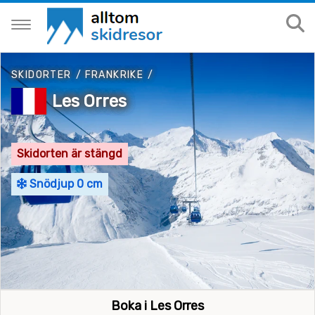
SKIDORTER
/
FRANKRIKE
/
Les Orres
Skidorten är stängd
Snödjup 0 cm
Boka i Les Orres