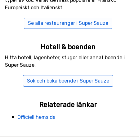
typer av kök, varav de mest populära är Franskt,
kilometer från Super Sauze ligger
Pra-Loup
. Ni hittar
Europeiskt och Italienskt.
även skidorterna
Val d'Allos - La Foux
på 12 kilometers
avstånd och
Val d'Allos - Le Seignus
, 14 kilometer från
Se alla restauranger i Super Sauze
Super Sauze.
Hotell & boenden
Hitta hotell, lägenheter, stugor eller annat boende i
Super Sauze.
Sök och boka boende i Super Sauze
Relaterade länkar
Officiell hemsida