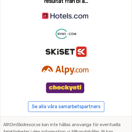
resultat från bl a...
Se alla våra samarbetspartners
AlltOmSkidresor.se kan inte hållas ansvariga för eventuella
felaktigheter i den information vi tillhandahåller. Ni kan