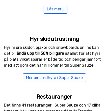
Läs mer...
För er som inte är intresserade av skidåkningen utför
finns det även 4.4 kilometer längdskidåkningsspår att
tillgå. Utöver skidåkning finns det här även möjlighet till
vinterhiking, och även en rodelbana om man vill prova
på det.
Hyr skidutrustning
Flyg till Super Sauze
Hyr ni era skidor, pjäxor och snowboards online kan
det bli
ändå upp till 50% billigare
istället för att hyra
Vill man flyga till Super Sauze så ligger flygplatsen
Nice
på plats vilket sparar er både tid och pengar jämfört
Cote d'Azur
närmast, på ett avstånd av 89 kilometer
med att göra det när ni kommer till Super Sauze.
från skidorten. Det är även möjligt att flyga till
flygplatserna
Torino International Airport
, Turin, som
Mer om skidhyra i Super Sauze
ligger 121 kilometer bort, och
Grenoble Saint Geoirs
, Lyon
som har ett avstånd på 155 kilometer till Super Sauze.
Restauranger
Närmaste skidorter till Super Sauze
Det finns 41 restauranger i Super Sauze och 17 olika
Alldeles runt hörnet, med bara ett avstånd på 7