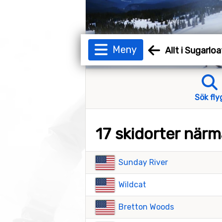
Meny
Allt i Sugarloa
Sök fly
17 skidorter närm
Sunday River
Wildcat
Bretton Woods