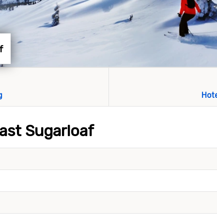
f
g
Hot
ast Sugarloaf