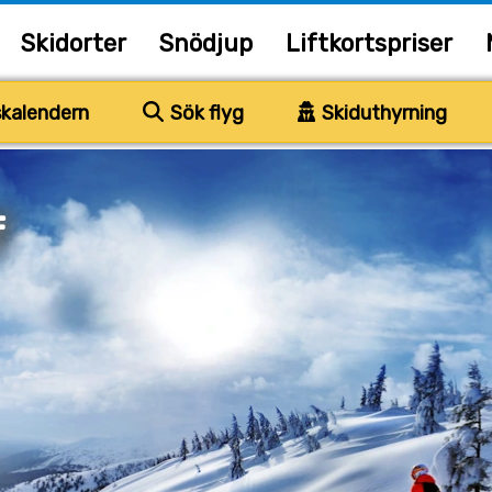
Skidorter
Snödjup
Liftkortspriser
kalendern
Sök flyg
Skiduthyrning
f