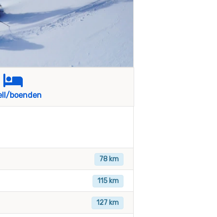
ell/boenden
78 km
115 km
127 km