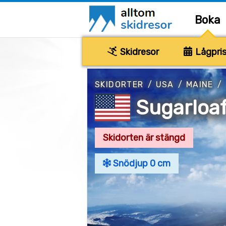
Boka
Skidresor
Lågpris
SKIDORTER
/
USA
/
MAINE
/
Sugarloa
Skidorten är stängd
Snödjup 0 cm