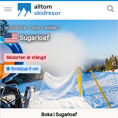
SKIDORTER
/
USA
/
MAINE
/
Sugarloaf
Skidorten är stängd
Snödjup 0 cm
Boka i Sugarloaf