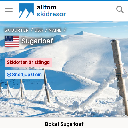
SKIDORTER
/
USA
/
MAINE
/
Sugarloaf
Skidorten är stängd
Snödjup 0 cm
Boka i Sugarloaf