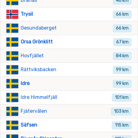
Branäs
46 km
Trysil
66 km
Gesundaberget
66 km
Orsa Grönklitt
67 km
Hovfjället
84 km
Rättviksbacken
99 km
Idre
99 km
Idre Himmelfjäll
101 km
Fjätervålen
103 km
Säfsen
115 km