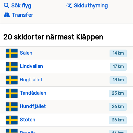
Sök flyg
Skiduthyrning
Transfer
20 skidorter närmast Kläppen
Sälen
14 km
Lindvallen
17 km
Högfjället
18 km
Tandådalen
25 km
Hundfjället
26 km
Stöten
36 km