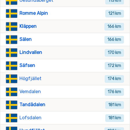
Gesundaberget
113 km
Romme Alpin
121 km
Kläppen
166 km
Sälen
166 km
Lindvallen
170 km
Säfsen
172 km
Högfjället
174 km
Vemdalen
176 km
Tandådalen
181 km
Lofsdalen
181 km