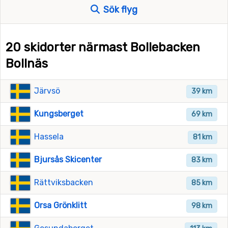
Sök flyg
20 skidorter närmast Bollebacken
Bollnäs
Järvsö
39 km
Kungsberget
69 km
Hassela
81 km
Bjursås Skicenter
83 km
Rättviksbacken
85 km
Orsa Grönklitt
98 km