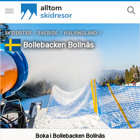
SKIDORTER
/
SVERIGE
/
HÄLSINGLAND
/
Bollebacken Bollnäs
Boka i Bollebacken Bollnäs