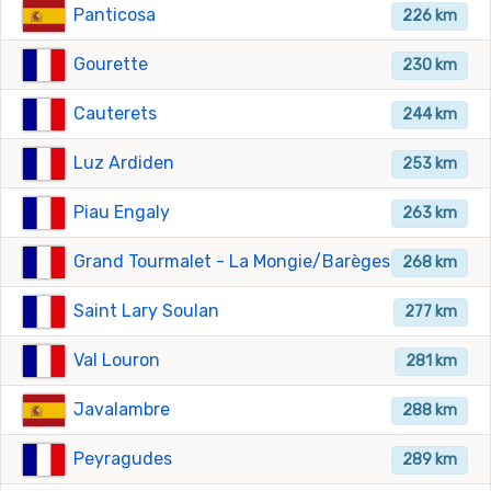
Panticosa
226 km
Gourette
230 km
Cauterets
244 km
Luz Ardiden
253 km
Piau Engaly
263 km
Grand Tourmalet - La Mongie/Barèges
268 km
Saint Lary Soulan
277 km
Val Louron
281 km
Javalambre
288 km
Peyragudes
289 km