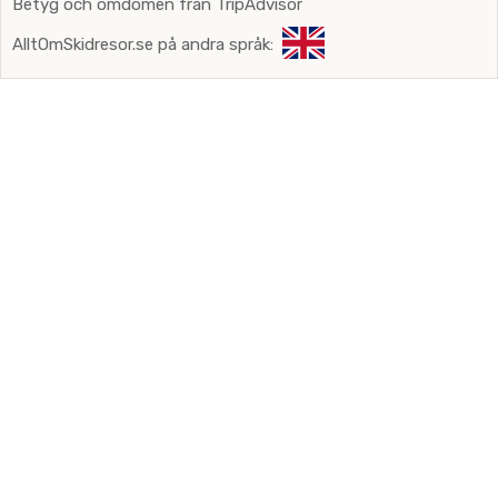
Betyg och omdömen från TripAdvisor
AlltOmSkidresor.se på andra språk: