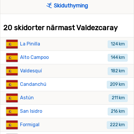
Skiduthyrning
20 skidorter närmast Valdezcaray
La Pinilla
124 km
Alto Campoo
144 km
Valdesquí
182 km
Candanchú
209 km
Astún
211 km
San Isidro
216 km
Formigal
222 km