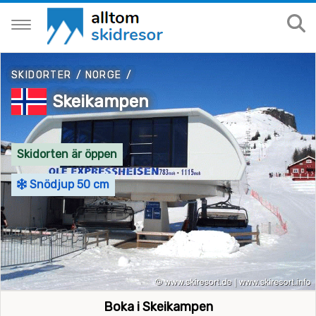
SKIDORTER
/
NORGE
/
Skeikampen
Skidorten är öppen
Snödjup 50 cm
Boka i Skeikampen