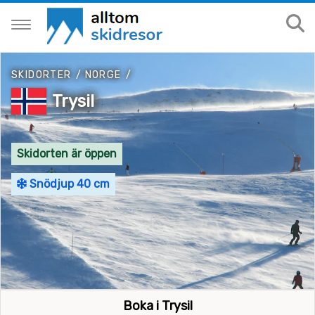
SKIDORTER
/
NORGE
/
Trysil
Skidorten är öppen
Snödjup 40 cm
Boka i Trysil