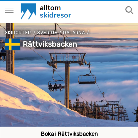
SKIDORTER
/
SVERIGE
/
DALARNA
/
Rättviksbacken
Boka i Rättviksbacken