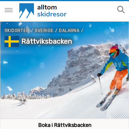
SKIDORTER
/
SVERIGE
/
DALARNA
/
Rättviksbacken
Boka i Rättviksbacken