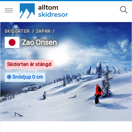
SKIDORTER
/
JAPAN
/
Zao Onsen
Skidorten är stängd
Snödjup 0 cm