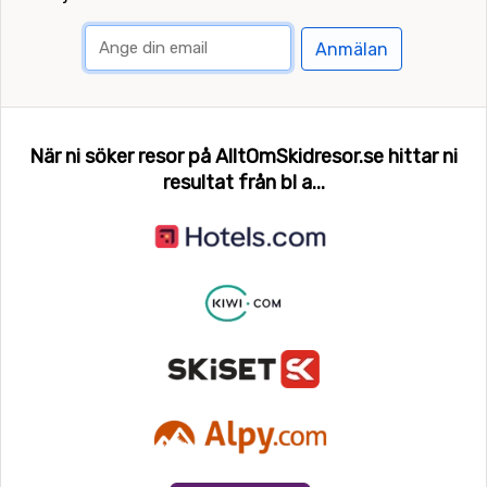
Anmälan
När ni söker resor på AlltOmSkidresor.se hittar ni
resultat från bl a...