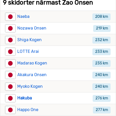
9 skidorter närmast Zao Onsen
Naeba
208 km
Nozawa Onsen
219 km
Shiga Kogen
232 km
LOTTE Arai
233 km
Madarao Kogen
235 km
Akakura Onsen
240 km
Myoko Kogen
240 km
Hakuba
276 km
Happo One
277 km