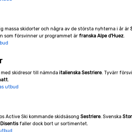
ig massa skidorter och några av de största nyhterna i år är
ten som försvinner ur programmet är
franska Alpe d'Huez
.
tbud
r
 med skidresor till nämnda
italienska Sestriere
. Tyvärr försv
att
.
as utbud
hos Active Ski kommande skidsäsong
Sestriere
. Svenska
Stor
h
Disentis
faller dock bort ur sortimentet.
 utbud