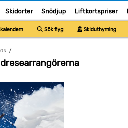
Skidorter
Snödjup
Liftkortspriser
kalendern
Sök flyg
Skiduthyrning
/
ION
idresearrangörerna