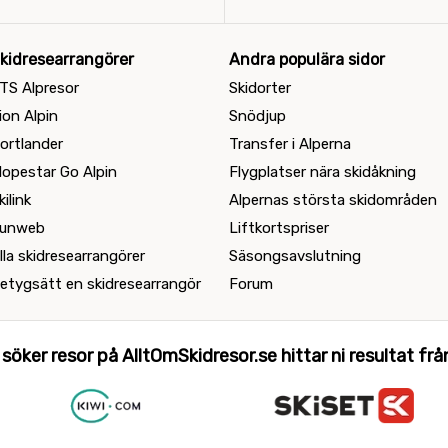
kidresearrangörer
Andra populära sidor
TS Alpresor
Skidorter
ion Alpin
Snödjup
ortlander
Transfer i Alperna
lopestar Go Alpin
Flygplatser nära skidåkning
kilink
Alpernas största skidområden
unweb
Liftkortspriser
lla skidresearrangörer
Säsongsavslutning
etygsätt en skidresearrangör
Forum
 söker resor på AlltOmSkidresor.se hittar ni resultat från 