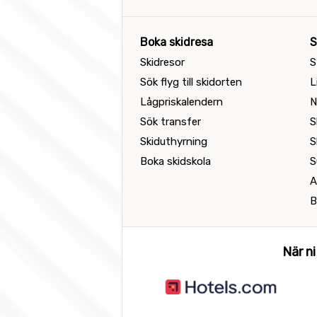
Boka skidresa
S
Skidresor
S
Sök flyg till skidorten
L
Lågpriskalendern
N
Sök transfer
S
Skiduthyrning
S
Boka skidskola
S
A
B
När ni