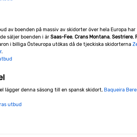
ud av boenden på massiv av skidorter över hela Europa ha
de säljer boenden i är
Saas-Fee
,
Crans Montana
,
Sestriere
,
on i billiga Östeuropa utökas då de tjeckiska skidorterna
Z
r
.
utbud
el
el lägger denna säsong till en spansk skidort,
Baqueira Bere
eras utbud