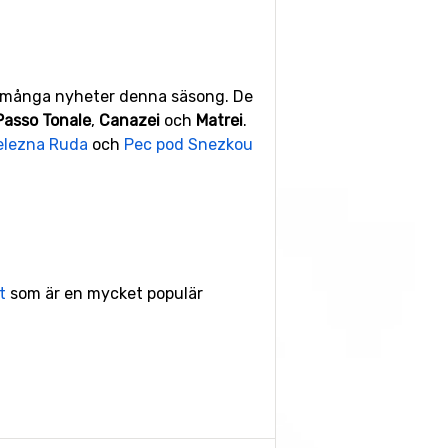
r många nyheter denna säsong. De
Passo Tonale
,
Canazei
och
Matrei
.
elezna Ruda
och
Pec pod Snezkou
t
som är en mycket populär