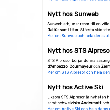
Nytt hos Sunweb
Sunweb erbjuder resor till en väld
Galtür
samt
Itter
. Största skidor
Mer om Sunweb och hela deras u
Nytt hos STS Alpreso
STS Alpresor börjar denna säsong
d'Ampezzo
,
Courmayeur
och
Zerm
Mer om STS Alpresor och hela der
Nytt hos Active Ski
Liksom STS Alpresor är nyheten 
samt schweiziska
Andermatt
oc
Mer om Active Ski och hela deras