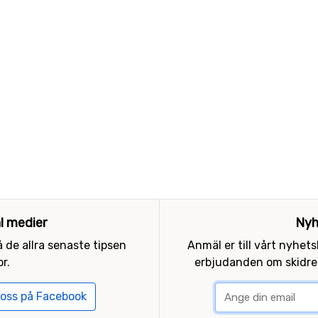
al medier
Nyh
 de allra senaste tipsen
Anmäl er till vårt nyhet
r.
erbjudanden om skidres
 oss på Facebook