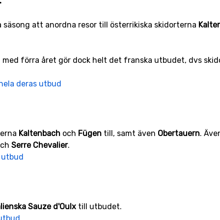
r
 säsong att anordna resor till österrikiska skidorterna
Kalte
 med förra året gör dock helt det franska utbudet, dvs ski
 hela deras utbud
terna
Kaltenbach
och
Fügen
till, samt även
Obertauern
. Äve
ch
Serre Chevalier
.
s utbud
alienska Sauze d'Oulx
till utbudet.
 utbud