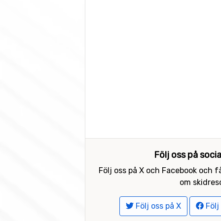
Följ oss på soci
Följ oss på X och Facebook och få
om skidreso
Följ oss på X
Följ