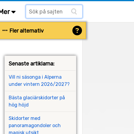
Mer
Fler alternativ
Senaste artiklarna:
Vill ni säsonga i Alperna
under vintern 2026/2027?
Bästa glaciärskidorter på
hög höjd
Skidorter med
panoramagondoler och
magisk utsikt