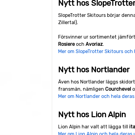
Nytt hos SlopeTrotte
SlopeTrotter Skitours börjar denna
Zillertal).
Försvinner ur sortimentet jämfört
Rosiere
och
Avoriaz
.
Mer om SlopeTrotter Skitours och
Nytt hos Nortlander
Även hos Nortlander läggs skidor
fransmän, nämligen
Courchevel
o
Mer om Nortlander och hela dera
Nytt hos Lion Alpin
Lion Alpin har valt att lägga till
it
Mer om Lion Alpin och hela deras