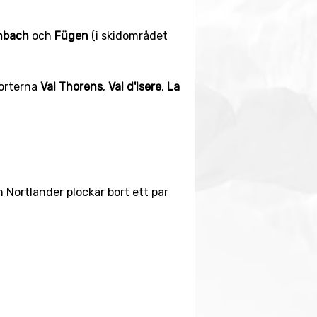
nbach
och
Fügen
(i skidområdet
dorterna
Val Thorens
,
Val d'Isere
,
La
n Nortlander plockar bort ett par