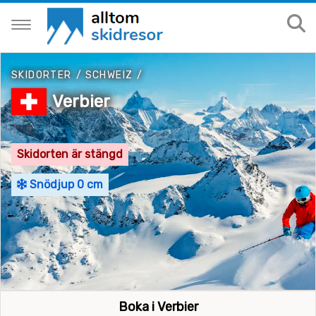
SKIDORTER
/
SCHWEIZ
/
Verbier
Skidorten är stängd
Snödjup 0 cm
Boka i Verbier