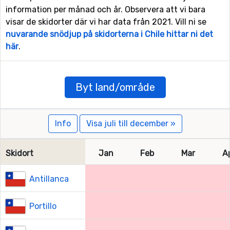
information per månad och år. Observera att vi bara
visar de skidorter där vi har data från 2021. Vill ni se
nuvarande snödjup på skidorterna i Chile hittar ni det
här
.
Byt land/område
Info
Visa juli till december »
Skidort
Jan
Feb
Mar
A
Antillanca
Portillo